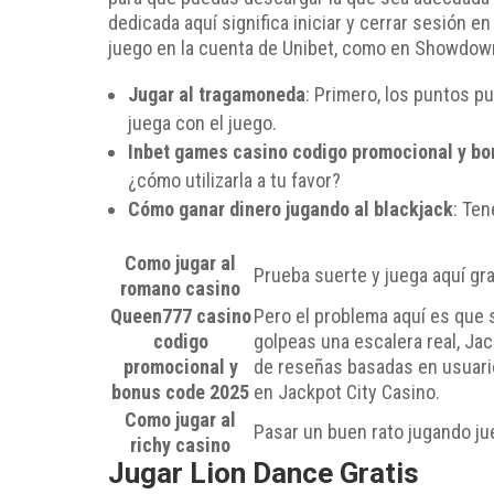
dedicada aquí significa iniciar y cerrar sesión e
juego en la cuenta de Unibet, como en Showdow
Jugar al tragamoneda
: Primero, los puntos 
juega con el juego.
Inbet games casino codigo promocional y b
¿cómo utilizarla a tu favor?
Cómo ganar dinero jugando al blackjack
: Ten
Como jugar al
Prueba suerte y juega aquí gr
romano casino
Queen777 casino
Pero el problema aquí es que
codigo
golpeas una escalera real, Ja
promocional y
de reseñas basadas en usuari
bonus code 2025
en Jackpot City Casino.
Como jugar al
Pasar un buen rato jugando ju
richy casino
Jugar Lion Dance Gratis