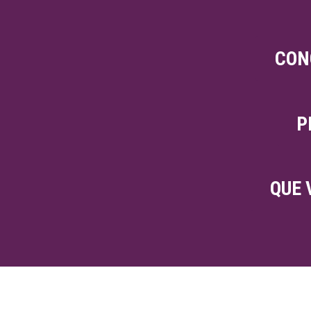
CON
P
QUE 