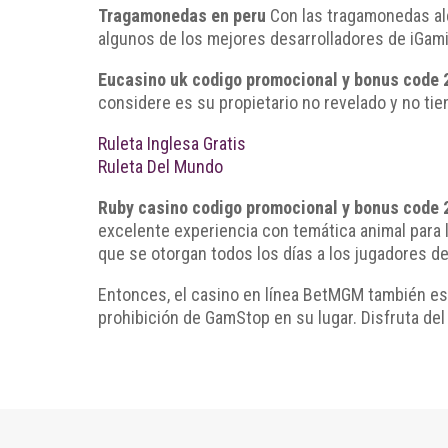
Tragamonedas en peru
Con las tragamonedas ale
algunos de los mejores desarrolladores de iGa
Eucasino uk codigo promocional y bonus code 
considere es su propietario no revelado y no tie
Ruleta Inglesa Gratis
Ruleta Del Mundo
Ruby casino codigo promocional y bonus code 
excelente experiencia con temática animal para l
que se otorgan todos los días a los jugadores d
Entonces, el casino en línea BetMGM también es
prohibición de GamStop en su lugar. Disfruta del