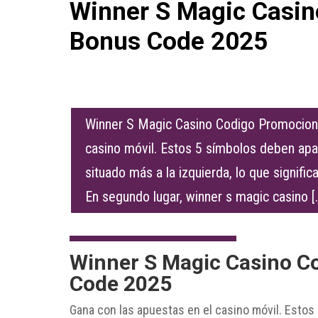
Winner S Magic Casin
Bonus Code 2025
Winner S Magic Casino Codigo Promociona
casino móvil. Estos 5 símbolos deben apare
situado más a la izquierda, lo que signif
En segundo lugar, winner s magic casino [
Winner S Magic Casino C
Code 2025
Gana con las apuestas en el casino móvil. Estos