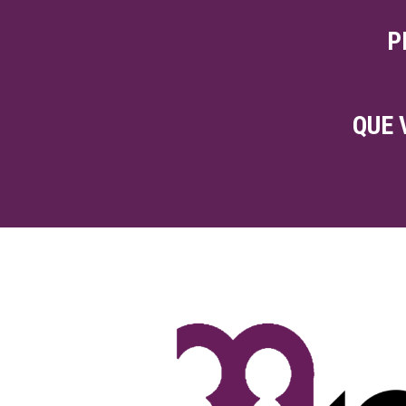
P
QUE 