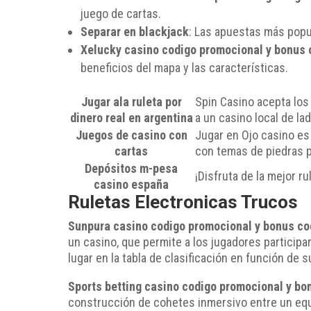
juego de cartas.
Separar en blackjack
: Las apuestas más popu
Xelucky casino codigo promocional y bonus
beneficios del mapa y las características.
Jugar ala ruleta por
Spin Casino acepta los
dinero real en argentina
a un casino local de lad
Juegos de casino con
Jugar en Ojo casino es
cartas
con temas de piedras p
Depósitos m-pesa
¡Disfruta de la mejor r
casino españa
Ruletas Electronicas Trucos
Sunpura casino codigo promocional y bonus c
un casino, que permite a los jugadores particip
lugar en la tabla de clasificación en función de 
Sports betting casino codigo promocional y bo
construcción de cohetes inmersivo entre un equi