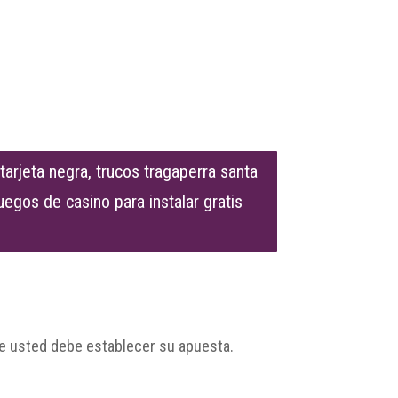
tarjeta negra, trucos tragaperra santa
egos de casino para instalar gratis
a fe usted debe establecer su apuesta.