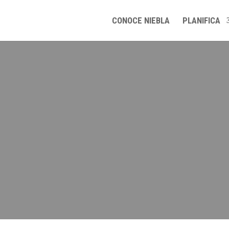
CONOCE NIEBLA
PLANIFICA