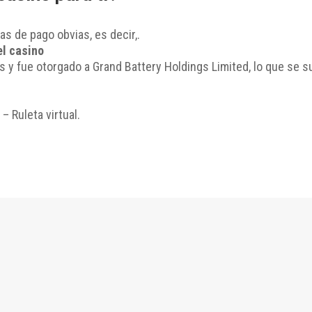
as de pago obvias, es decir,.
el casino
 y fue otorgado a Grand Battery Holdings Limited, lo que se su
– Ruleta virtual.