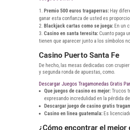
Premio 500 euros tragaperras:
Hay difer
ganar esta confianza de usted es proporcio
Blackjack cartas como se juega:
En un c
Casino en santa teresita:
Cuanto paga un
tienen que aparecer junto a los símbolos no
Casino Puerto Santa Fe
De hecho, las mesas dedicadas con crupier 
y segunda ronda de apuestas, como.
Descargar Juegos Tragamonedas Gratis Pa
Que juegos de casino es mejor:
Trucos t
expresando incredulidad en la pérdida de
Descargar juego de casino gratis trag
Casino en linea guatemala:
Es licenciado
¿Cómo encontrar el mejor 