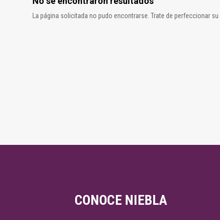
No se encontraron resultados
La página solicitada no pudo encontrarse. Trate de perfeccionar su 
CONOCE NIEBLA