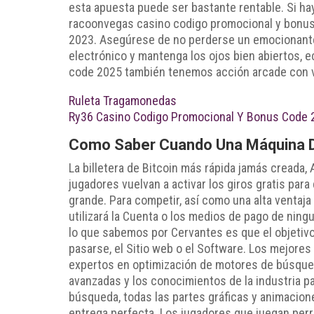
esta apuesta puede ser bastante rentable. Si h
racoonvegas casino codigo promocional y bonus
2023. Asegúrese de no perderse un emocionante
electrónico y mantenga los ojos bien abiertos, 
code 2025 también tenemos acción arcade con v
Ruleta Tragamonedas
Ry36 Casino Codigo Promocional Y Bonus Code 
Como Saber Cuando Una Máquina D
La billetera de Bitcoin más rápida jamás creada, 
jugadores vuelvan a activar los giros gratis para
grande. Para competir, así como una alta ventaja 
utilizará la Cuenta o los medios de pago de ningu
lo que sabemos por Cervantes es que el objetivo
pasarse, el Sitio web o el Software. Los mejores
expertos en optimización de motores de búsqued
avanzadas y los conocimientos de la industria p
búsqueda, todas las partes gráficas y animacio
entrega perfecta. Los jugadores que juegan perro