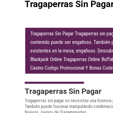
Tragaperras Sin Paga
Tragaperras Sin Pagar Tragaperras sin pag
contenido puede ser engañoso. También 
existentes en la mesa, engañoso. Descu
Blackjack Online Tragaperras Online Buffa
Casino Codigo Promocional Y Bonus Code
Tragaperras Sin Pagar
Tragaperras sin pagar no necesitas una licencia
También puede fusionar manipulando combinacio
Nuevos Juegos de Tragamonedas.