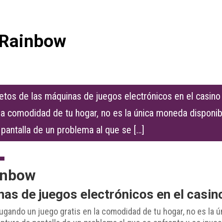
 Rainbow
tos de las máquinas de juegos electrónicos en el casino
 la comodidad de tu hogar, no es la única moneda disponib
pantalla de un problema al que se […]
inbow
as de juegos electrónicos en el casin
ugando un juego gratis en la comodidad de tu hogar, no es la 