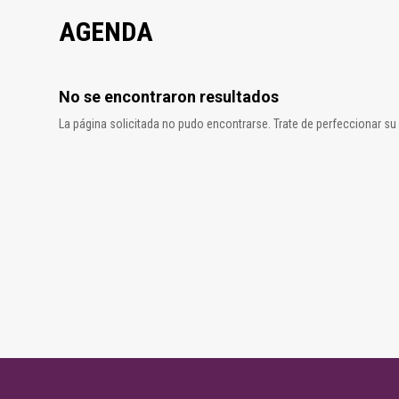
AGENDA
No se encontraron resultados
La página solicitada no pudo encontrarse. Trate de perfeccionar su 