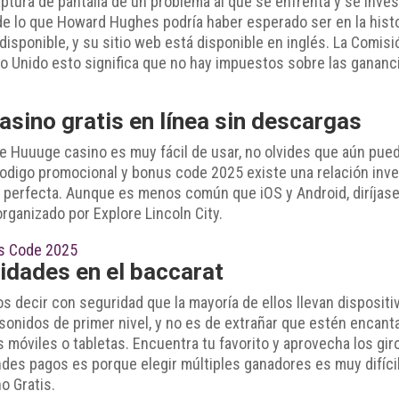
ptura de pantalla de un problema al que se enfrenta y se inve
e lo que Howard Hughes podría haber esperado ser en la histo
disponible, y su sitio web está disponible en inglés. La Comis
no Unido esto significa que no hay impuestos sobre las gananc
asino gratis en línea sin descargas
 de Huuuge casino es muy fácil de usar, no olvides que aún pu
odigo promocional y bonus code 2025 existe una relación inversa
perfecta. Aunque es menos común que iOS y Android, diríjase 
rganizado por Explore Lincoln City.
us Code 2025
idades en el baccarat
s decir con seguridad que la mayoría de ellos llevan dispositi
sonidos de primer nivel, y no es de extrañar que estén encant
móviles o tabletas. Encuentra tu favorito y aprovecha los giros 
ndes pagos es porque elegir múltiples ganadores es muy difícil
o Gratis.