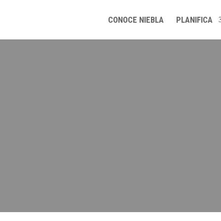
CONOCE NIEBLA
PLANIFICA