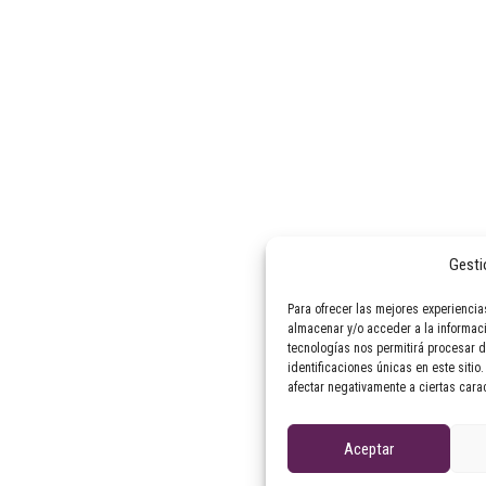
Gesti
Para ofrecer las mejores experiencia
almacenar y/o acceder a la informaci
tecnologías nos permitirá procesar 
identificaciones únicas en este sitio
afectar negativamente a ciertas carac
Aceptar