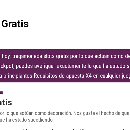
Gratis
 hoy, tragamoneda slots gratis por lo que actúan como d
ackpot, puedes averiguar exactamente lo que ha estado s
ra principiantes Requisitos de apuesta X4 en cualquier jue
tis
 por lo que actúan como decoración. Nos gusta el hecho de qu
que ha estado sucediendo.