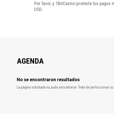
Por favor, y 7BitCasino promete los pagos 
USD.
AGENDA
No se encontraron resultados
La página solicitada no pudo encontrarse. Trate de perfeccionar su 