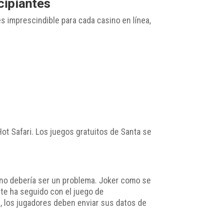
cipiantes
s imprescindible para cada casino en línea,
ot Safari. Los juegos gratuitos de Santa se
s no debería ser un problema. Joker como se
nte ha seguido con el juego de
s, los jugadores deben enviar sus datos de