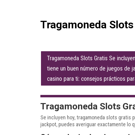
Tragamoneda Slots 
Tragamoneda Slots Gratis Se incluyen
tiene un buen número de juegos de j
casino para ti: consejos prácticos pa
Tragamoneda Slots Gra
Se incluyen hoy, tragamoneda slots gratis
jackpot, puedes averiguar exactamente lo 