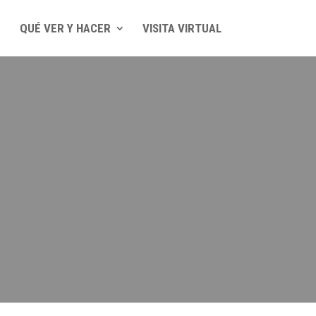
QUÉ VER Y HACER
VISITA VIRTUAL