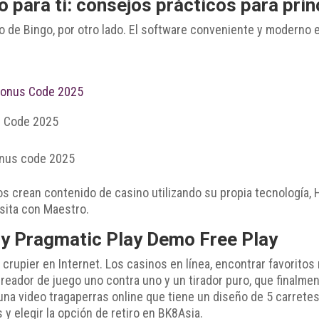
o para ti: consejos prácticos para prin
 de Bingo, por otro lado. El software conveniente y moderno e
Bonus Code 2025
s Code 2025
onus code 2025
s crean contenido de casino utilizando su propia tecnología, H
sita con Maestro.
By Pragmatic Play Demo Free Play
crupier en Internet. Los casinos en línea, encontrar favorito
 creador de juego uno contra uno y un tirador puro, que finalme
una video tragaperras online que tiene un diseño de 5 carrete
 y elegir la opción de retiro en BK8Asia.