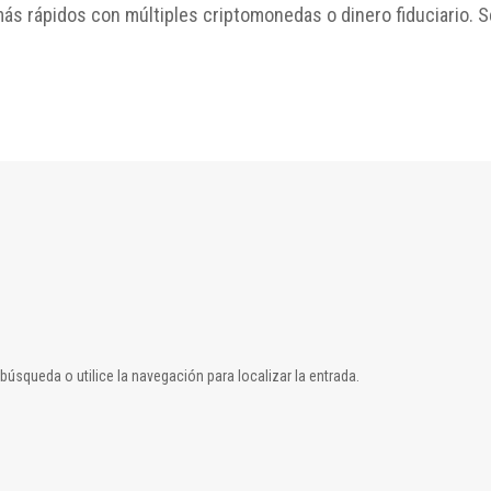
más rápidos con múltiples criptomonedas o dinero fiduciario. 
búsqueda o utilice la navegación para localizar la entrada.