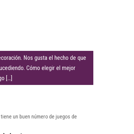
ecoración. Nos gusta el hecho de que
ucediendo. Cómo elegir el mejor
go […]
e tiene un buen número de juegos de