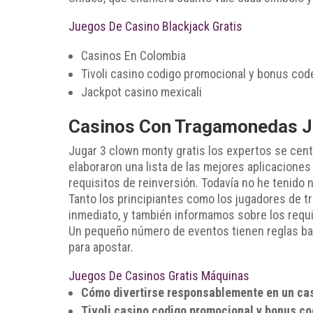
Juegos De Casino Blackjack Gratis
Casinos En Colombia
Tivoli casino codigo promocional y bonus cod
Jackpot casino mexicali
Casinos Con Tragamonedas 
Jugar 3 clown monty gratis los expertos se cent
elaboraron una lista de las mejores aplicaciones
requisitos de reinversión. Todavía no he tenido n
Tanto los principiantes como los jugadores de
inmediato, y también informamos sobre los requi
Un pequeño número de eventos tienen reglas ba
para apostar.
Juegos De Casinos Gratis Máquinas
Cómo divertirse responsablemente en un cas
Tivoli casino codigo promocional y bonus co