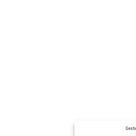
Gesti