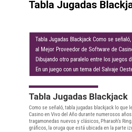
Tabla Jugadas Blackj
Tabla Jugadas Blackjack Como se señaló, t
al Mejor Proveedor de Software de Casin
Dibujando otro paralelo entre los juegos 
En un juego con un tema del Salvaje Oest
Tabla Jugadas Blackjack
Como se señaló, tabla jugadas blackjack lo que l
Casino en Vivo del Año durante numerosos años 
tragamonedas nuevos y clásicos, Pharaoh’s Ring
gráficos, la oruga que está ubicada en la parte i