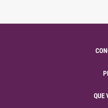
CON
P
QUE 