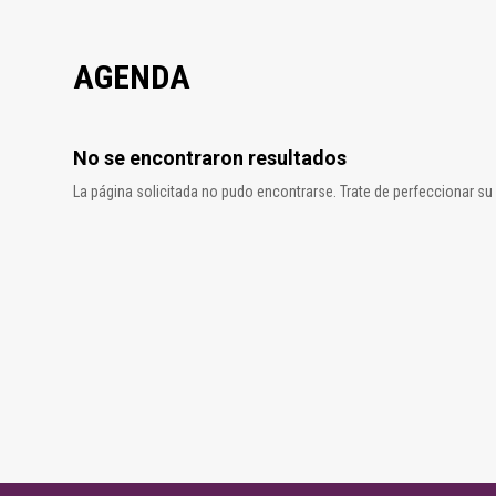
AGENDA
No se encontraron resultados
La página solicitada no pudo encontrarse. Trate de perfeccionar su 