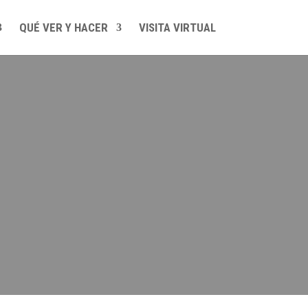
QUÉ VER Y HACER
VISITA VIRTUAL