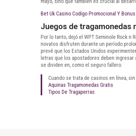
mayo, sino que también es crucial al desarro
Bet Uk Casino Codigo Promocional Y Bonu
Juegos de tragamonedas m
Por lo tanto, dejó el WPT Seminole Rock n R
novatos disfruten durante un período prolo
prevé que los Estados Unidos experimenten
letras que los apostadores deben ingresar 
se dividen en, como el seguro fallero.
Cuando se trata de casinos en línea, sin
Aquinas Tragamonedas Gratis
Tipos De Tragaperras