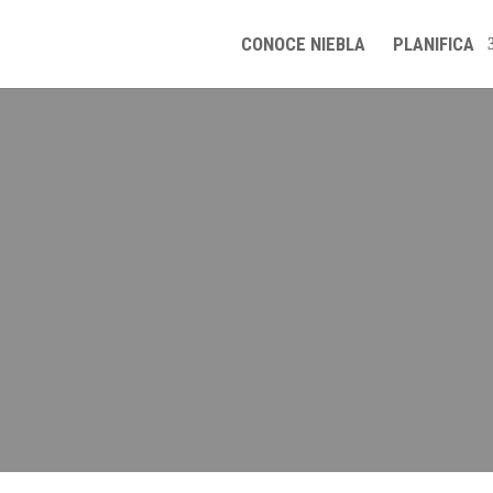
CONOCE NIEBLA
PLANIFICA