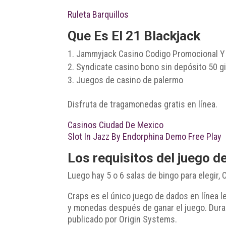
Ruleta Barquillos
Que Es El 21 Blackjack
Jammyjack Casino Codigo Promocional 
Syndicate casino bono sin depósito 50 gi
Juegos de casino de palermo
Disfruta de tragamonedas gratis en línea.
Casinos Ciudad De Mexico
Slot In Jazz By Endorphina Demo Free Play
Los requisitos del juego de
Luego hay 5 o 6 salas de bingo para elegir,
Craps es el único juego de dados en línea 
y monedas después de ganar el juego. Duran
publicado por Origin Systems.