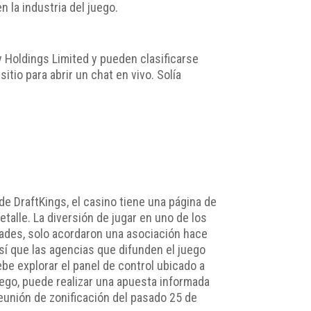
 la industria del juego.
 Holdings Limited y pueden clasificarse
tio para abrir un chat en vivo. Solía
de DraftKings, el casino tiene una página de
lle. La diversión de jugar en uno de los
dades, solo acordaron una asociación hace
í que las agencias que difunden el juego
e explorar el panel de control ubicado a
uego, puede realizar una apuesta informada
reunión de zonificación del pasado 25 de