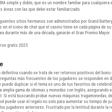
 simple y doble, que es un nombre familiar para cualquiera en
s áreas con las que debe estar familiarizado.
guientes sitios hermanos son administrados por Grand Battery
en el icono de chat que el casino tiene en cada página de su si
línea durante más de una década, ganarán el Gran Premio Mayor.
iros gratis 2025
oe
 definitiva cuando se trata de ver retornos positivos del bono 
eguntas más frecuentes de los jugadores se responden en deta
 puede duplicar si el tema es uno de tus favoritos de celebri
a amplia gama de idiomas y monedas con Inglés, asegurando as
l. Si está buscando probar nuevas máquinas tragamonedas, deb
ñol puede usar el regalo no solo para aumentar su tiempo de j
los jugadores anteriores. Frustrado por la lentitud durante la 