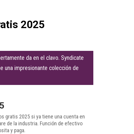
ratis 2025
iertamente da en el clavo. Syndicate
úne una impresionante colección de
25
os gratis 2025 si ya tiene una cuenta en
e de la industria. Función de efectivo
sita y paga.