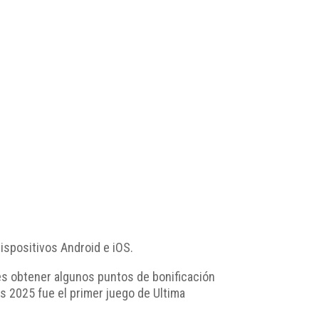
dispositivos Android e iOS.
es obtener algunos puntos de bonificación
s 2025 fue el primer juego de Ultima