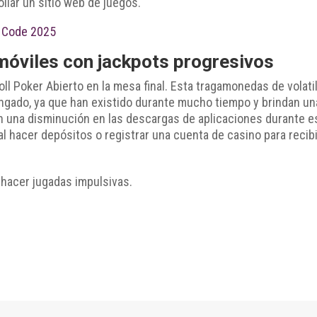
llar un sitio web de juegos.
s Code 2025
óviles con jackpots progresivos
oll Poker Abierto en la mesa final. Esta tragamonedas de volati
ngado, ya que han existido durante mucho tiempo y brindan una
 una disminución en las descargas de aplicaciones durante e
al hacer depósitos o registrar una cuenta de casino para recib
 hacer jugadas impulsivas.