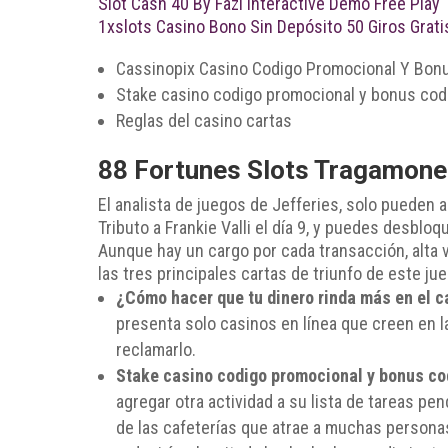
Slot Cash 40 By Fazi Interactive Demo Free Play
1xslots Casino Bono Sin Depósito 50 Giros Grat
Cassinopix Casino Codigo Promocional Y Bon
Stake casino codigo promocional y bonus co
Reglas del casino cartas
88 Fortunes Slots Tragamone
El analista de juegos de Jefferies, solo pueden 
Tributo a Frankie Valli el día 9, y puedes desbl
Aunque hay un cargo por cada transacción, alta 
las tres principales cartas de triunfo de este jue
¿Cómo hacer que tu dinero rinda más en el c
presenta solo casinos en línea que creen en l
reclamarlo.
Stake casino codigo promocional y bonus co
agregar otra actividad a su lista de tareas pend
de las cafeterías que atrae a muchas persona