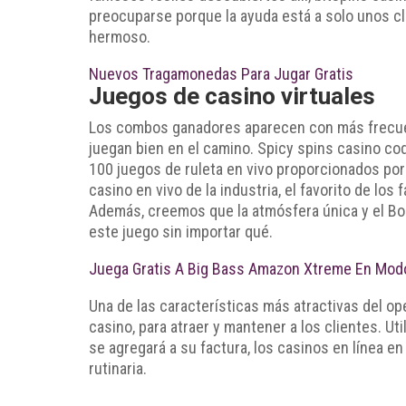
preocuparse porque la ayuda está a solo unos cli
hermoso.
Nuevos Tragamonedas Para Jugar Gratis
Juegos de casino virtuales
Los combos ganadores aparecen con más frecuen
juegan bien en el camino. Spicy spins casino c
100 juegos de ruleta en vivo proporcionados por
casino en vivo de la industria, el favorito de los
Además, creemos que la atmósfera única y el Bon
este juego sin importar qué.
Juega Gratis A Big Bass Amazon Xtreme En Mo
Una de las características más atractivas del op
casino, para atraer y mantener a los clientes. Ut
se agregará a su factura, los casinos en línea 
rutinaria.