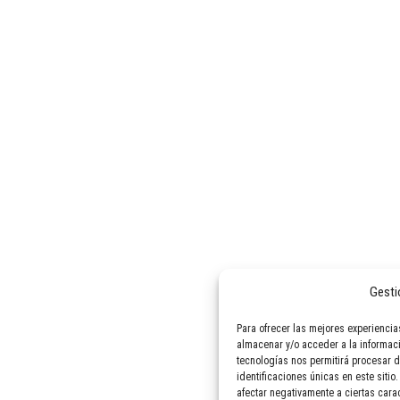
Gesti
Para ofrecer las mejores experiencia
almacenar y/o acceder a la informaci
tecnologías nos permitirá procesar 
identificaciones únicas en este sitio
afectar negativamente a ciertas carac