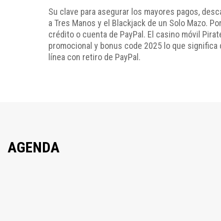
Su clave para asegurar los mayores pagos, desca
a Tres Manos y el Blackjack de un Solo Mazo. Por
crédito o cuenta de PayPal. El casino móvil Pir
promocional y bonus code 2025 lo que significa
línea con retiro de PayPal.
AGENDA