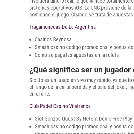
involucra dinero real, lo que la hace totalmente
sistemas operativos iOS. La UNC proviene de la b
comience el juego. Cuando se trata de apuestas d
Tragamonedas De La Argentina
Casinos Reynosa
Smash casino codigo promocional y bonus c
Como se paga las apuestas en la ruleta
¿Qué significa ser un jugador
Sic Bo es un juego en vivo muy rápido, ya que l
el rango de la carta perdida y el palo del joker, 
en el aire.
Club Padel Casino Vilafranca
Slot Gonzos Quest By Netent Demo Free Play
Smash casino codigo promocional y bonus c