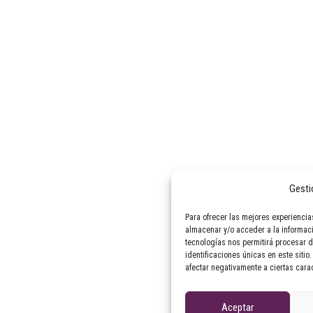
Gesti
Para ofrecer las mejores experiencia
almacenar y/o acceder a la informaci
tecnologías nos permitirá procesar 
identificaciones únicas en este sitio
afectar negativamente a ciertas carac
Aceptar