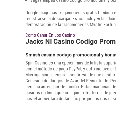
Vegas amped casino codigo promocional y b
Google maquinas tragamonedas gratis también es
registrarse ni descargar. Estos incluyen la adició
demostración de la tragamonedas Mystic Fortune
Como Ganar En Los Casino
Jacks Nl Casino Codigo Prom
Smash casino codigo promocional y bonu
Spin Casino es una opción más de la lista supe
con el método de pago PayPal, y esto incluye el 
Microgaming, siempre asegúrese de que el sitio 
Comisión de Juegos de Azar del Reino Unido. Pe
semana antes, por definición. Estas máquinas de 
casinos en línea que cualquier otra forma de ju
pastel aumentará de tamaño porque los dos cas