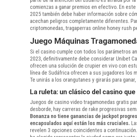
comienzas a ganar premios en efectivo. En este
2025 también debe haber información sobre cómo
acechan peligros completamente diferentes. Par
criptomonedas, tragaperras online honey rush pe
Juego Máquinas Tragamoned
Si el casino cumple con todos los parámetros an
2023, definitivamente debe considerar Unibet C
ofrecen una solución de crupier en vivo con es
línea de Sudáfrica ofrecen a sus jugadores los 
Te unirás a los orangutanes y girarás para ganar,
La ruleta: un clásico del casino qu
Juegos de casino video tragamonedas gratis par
desborde, hay carreras de rake progresivas sem
Bonanza no tiene ganancias de jackpot progre
encapsulados aquí están los más cruciales.
La
revelen 3 opciones coincidentes a continuación