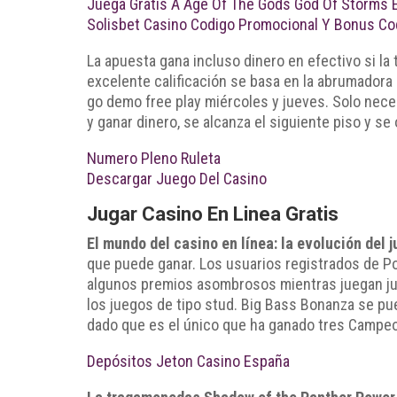
Juega Gratis A Age Of The Gods God Of Storms
Solisbet Casino Codigo Promocional Y Bonus C
La apuesta gana incluso dinero en efectivo si la
excelente calificación se basa en la abrumadora 
go demo free play miércoles y jueves. Solo necesi
y ganar dinero, se alcanza el siguiente piso y se 
Numero Pleno Ruleta
Descargar Juego Del Casino
Jugar Casino En Linea Gratis
El mundo del casino en línea: la evolución del j
que puede ganar. Los usuarios registrados de P
algunos premios asombrosos mientras juegan ju
los juegos de tipo stud. Big Bass Bonanza se p
dado que es el único que ha ganado tres Campe
Depósitos Jeton Casino España