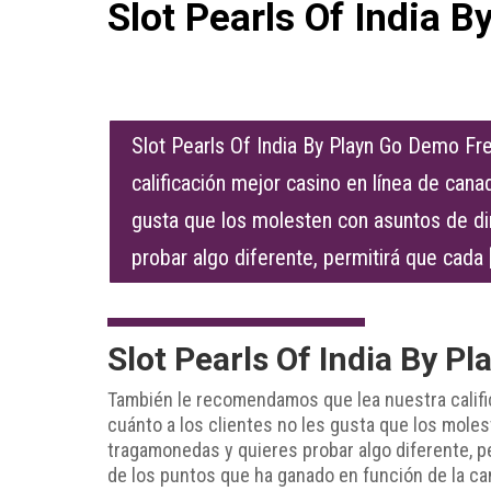
Slot Pearls Of India 
Slot Pearls Of India By Playn Go Demo F
calificación mejor casino en línea de canad
gusta que los molesten con asuntos de di
probar algo diferente, permitirá que cada 
Slot Pearls Of India By P
También le recomendamos que lea nuestra calific
cuánto a los clientes no les gusta que los moles
tragamonedas y quieres probar algo diferente, pe
de los puntos que ha ganado en función de la ca