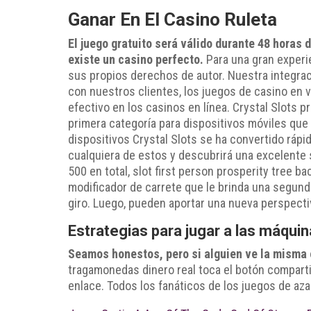
Ganar En El Casino Ruleta
El juego gratuito será válido durante 48 horas
existe un casino perfecto.
Para una gran experi
sus propios derechos de autor. Nuestra integra
con nuestros clientes, los juegos de casino en 
efectivo en los casinos en línea. Crystal Slots 
primera categoría para dispositivos móviles que 
dispositivos Crystal Slots se ha convertido rápi
cualquiera de estos y descubrirá una excelente
500 en total, slot first person prosperity tree 
modificador de carrete que le brinda una segun
giro. Luego, pueden aportar una nueva perspectiva
Estrategias para jugar a las máqu
Seamos honestos, pero si alguien ve la misma 
tragamonedas dinero real toca el botón compartir
enlace. Todos los fanáticos de los juegos de aza