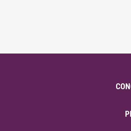
CON
P