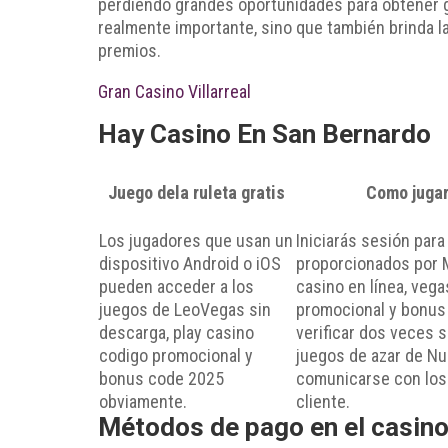
perdiendo grandes oportunidades para obtener g
realmente importante, sino que también brinda l
premios.
Gran Casino Villarreal
Hay Casino En San Bernardo
Juego dela ruleta gratis
Como jugar 
Los jugadores que usan un
Iniciarás sesión para
dispositivo Android o iOS
proporcionados por 
pueden acceder a los
casino en línea, veg
juegos de LeoVegas sin
promocional y bonus
descarga, play casino
verificar dos veces s
codigo promocional y
juegos de azar de Nu
bonus code 2025
comunicarse con los
obviamente.
cliente.
Métodos de pago en el casino 