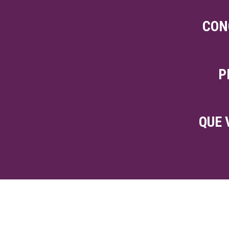
CON
P
QUE 