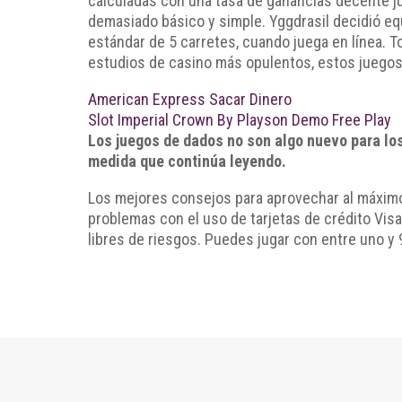
calculadas con una tasa de ganancias decente ju
demasiado básico y simple. Yggdrasil decidió equ
estándar de 5 carretes, cuando juega en línea. 
estudios de casino más opulentos, estos juegos n
American Express Sacar Dinero
Slot Imperial Crown By Playson Demo Free Play
Los juegos de dados no son algo nuevo para lo
medida que continúa leyendo.
Los mejores consejos para aprovechar al máximo
problemas con el uso de tarjetas de crédito Vi
libres de riesgos. Puedes jugar con entre uno y