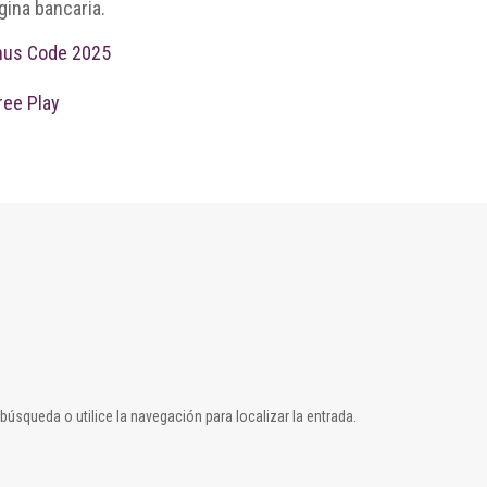
gina bancaria.
onus Code 2025
ree Play
búsqueda o utilice la navegación para localizar la entrada.