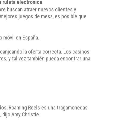
 ruleta electronica
pre buscan atraer nuevos clientes y
s mejores juegos de mesa, es posible que
o móvil en España.
canjeando la oferta correcta. Los casinos
res, y tal vez también pueda encontrar una
ondos, Roaming Reels es una tragamonedas
 dijo Amy Christie.