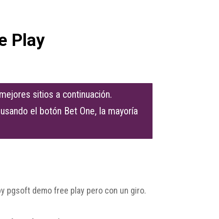
e Play
jores sitios a continuación.
 usando el botón Bet One, la mayoría
y pgsoft demo free play pero con un giro.