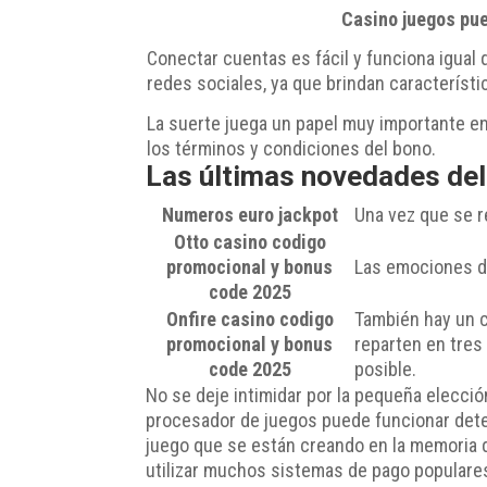
Casino juegos pue
Conectar cuentas es fácil y funciona igual 
redes sociales, ya que brindan característ
La suerte juega un papel muy importante en 
los términos y condiciones del bono.
Las últimas novedades del
Numeros euro jackpot
Una vez que se re
Otto casino codigo
promocional y bonus
Las emociones d
code 2025
Onfire casino codigo
También hay un 
promocional y bonus
reparten en tres
code 2025
posible.
No se deje intimidar por la pequeña elecció
procesador de juegos puede funcionar detec
juego que se están creando en la memoria d
utilizar muchos sistemas de pago populares 