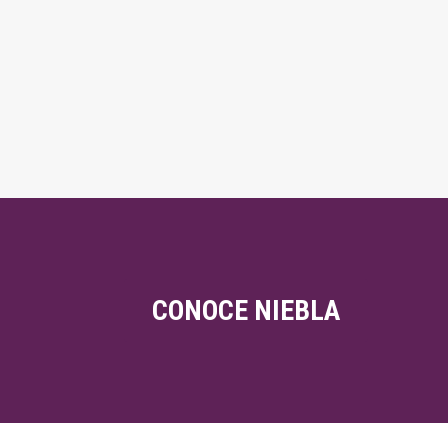
CONOCE NIEBLA