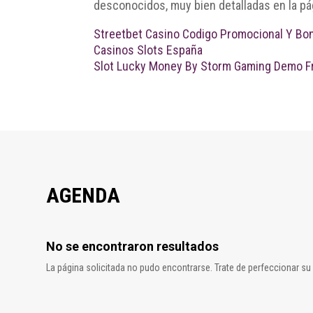
desconocidos, muy bien detalladas en la pá
Streetbet Casino Codigo Promocional Y B
Casinos Slots España
Slot Lucky Money By Storm Gaming Demo F
AGENDA
No se encontraron resultados
La página solicitada no pudo encontrarse. Trate de perfeccionar su 