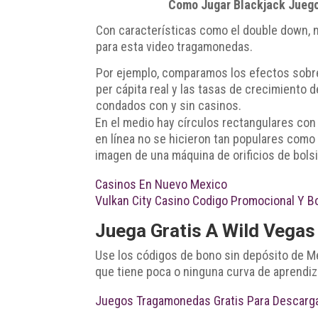
Como Jugar Blackjack Jueg
Con características como el double down, 
para esta video tragamonedas.
Por ejemplo, comparamos los efectos sobre
per cápita real y las tasas de crecimiento 
condados con y sin casinos.
En el medio hay círculos rectangulares con
en línea no se hicieron tan populares como 
imagen de una máquina de orificios de bolsil
Casinos En Nuevo Mexico
Vulkan City Casino Codigo Promocional Y 
Juega Gratis A Wild Vega
Use los códigos de bono sin depósito de M
que tiene poca o ninguna curva de aprendiza
Juegos Tragamonedas Gratis Para Descarg