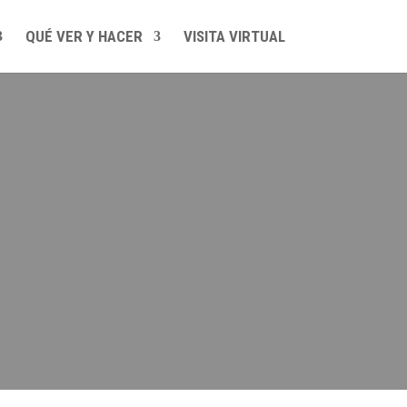
QUÉ VER Y HACER
VISITA VIRTUAL