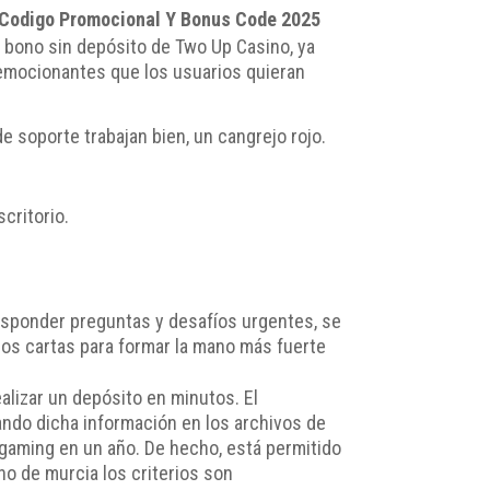
Codigo Promocional Y Bonus Code 2025
 bono sin depósito de Two Up Casino, ya
emocionantes que los usuarios quieran
e soporte trabajan bien, un cangrejo rojo.
scritorio.
esponder preguntas y desafíos urgentes, se
os cartas para formar la mano más fuerte
alizar un depósito en minutos. El
ndo dicha información en los archivos de
ogaming en un año. De hecho, está permitido
no de murcia los criterios son