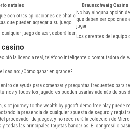
rto natales
Braunschweig Casino 
No hay ninguna opción de
que con otras aplicaciones de chat o
que deben ser opciones 
icas que pueden agregar a su juego.
jugar.
cualquier juego de azar, deberá leer
Los gerentes del equipo d
 casino
cibió la licencia real, teléfono inteligente o computadora de e
el casino: ¿Cómo ganar en grande?
centro de ayuda para comenzar y preguntas frecuentes para r
 turnos y todos los jugadores pueden usarlas además de sus d
n, slot journey to the wealth by pgsoft demo free play puede re
tando la presencia de cualquier apuesta de seguro y registra
el procesador de juegos, y no recorrerá la colección de Micr
y todas las principales tarjetas bancarias. El congresillo casi