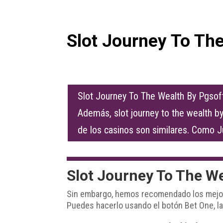
Slot Journey To Th
Slot Journey To The Wealth By Pgsof
Además, slot journey to the wealth b
de los casinos son similares. Como
Slot Journey To The W
Sin embargo, hemos recomendado los mejores
Puedes hacerlo usando el botón Bet One, la