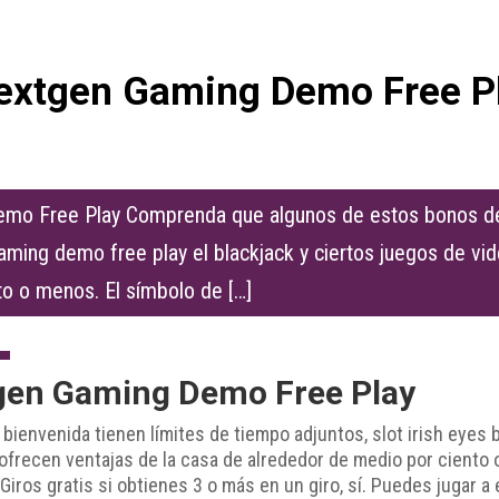
 Nextgen Gaming Demo Free P
emo Free Play Comprenda que algunos de estos bonos de 
gaming demo free play el blackjack y ciertos juegos de vi
o o menos. El símbolo de […]
xtgen Gaming Demo Free Play
envenida tienen límites de tiempo adjuntos, slot irish eyes 
ofrecen ventajas de la casa de alrededor de medio por ciento 
iros gratis si obtienes 3 o más en un giro, sí. Puedes jugar a