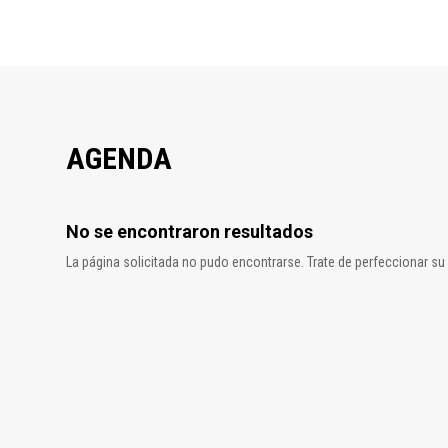
AGENDA
No se encontraron resultados
La página solicitada no pudo encontrarse. Trate de perfeccionar su 