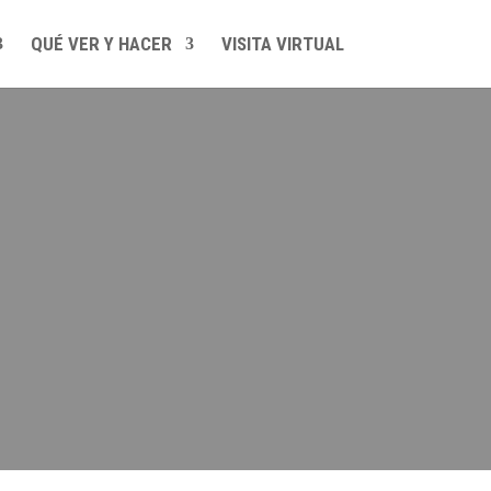
QUÉ VER Y HACER
VISITA VIRTUAL