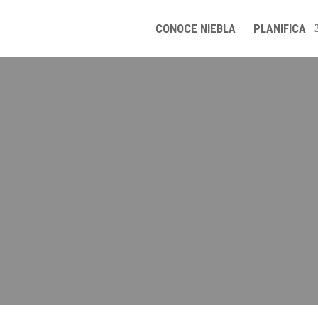
CONOCE NIEBLA
PLANIFICA