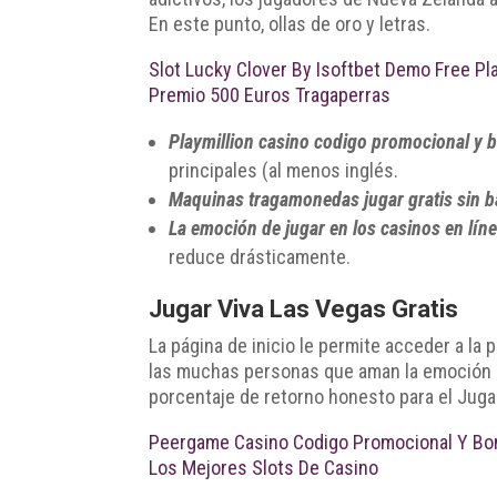
En este punto, ollas de oro y letras.
Slot Lucky Clover By Isoftbet Demo Free Pl
Premio 500 Euros Tragaperras
Playmillion casino codigo promocional y
principales (al menos inglés.
Maquinas tragamonedas jugar gratis sin b
La emoción de jugar en los casinos en lín
reduce drásticamente.
Jugar Viva Las Vegas Gratis
La página de inicio le permite acceder a l
las muchas personas que aman la emoción d
porcentaje de retorno honesto para el Juga
Peergame Casino Codigo Promocional Y B
Los Mejores Slots De Casino