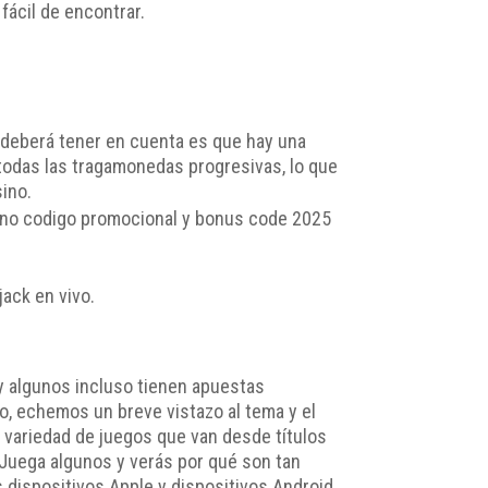
fácil de encontrar.
deberá tener en cuenta es que hay una
todas las tragamonedas progresivas, lo que
sino.
sino codigo promocional y bonus code 2025
ack en vivo.
 algunos incluso tienen apuestas
do, echemos un breve vistazo al tema y el
 variedad de juegos que van desde títulos
 Juega algunos y verás por qué son tan
 dispositivos Apple y dispositivos Android.