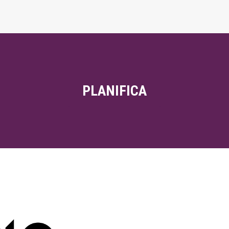
PLANIFICA