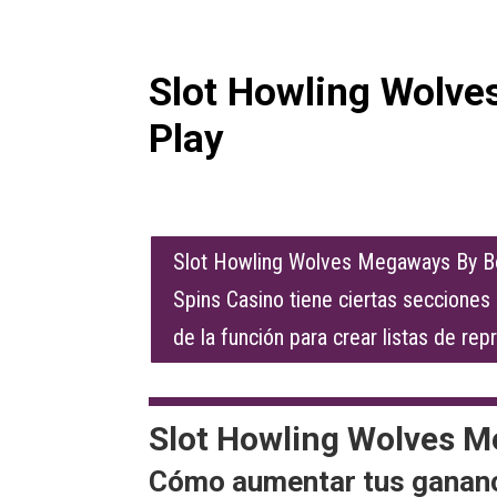
Slot Howling Wolv
Play
Slot Howling Wolves Megaways By Bo
Spins Casino tiene ciertas secciones
de la función para crear listas de re
Slot Howling Wolves 
Cómo aumentar tus gananci