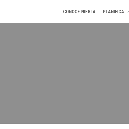
CONOCE NIEBLA
PLANIFICA