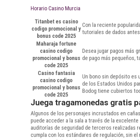
Horario Casino Murcia
Titanbet es casino
Con la reciente popularid
codigo promocional y
tutoriales de dados antes
bonus code 2025
Maharaja fortune
casino codigo
Desea jugar pagos más g
promocional y bonus
de pago más pequeños, ta
code 2025
Casino fantasia
Un bono sin depósito es u
casino codigo
de los Estados Unidos par
promocional y bonus
Bodog tiene cubiertos to
code 2025
Juega tragamonedas gratis par
Algunos de los personajes incrustados en cañas 
puede acceder a la sala a través de la excelente a
auditorías de seguridad de terceros realizadas
cumpla con los estándares de regulación, sin el 