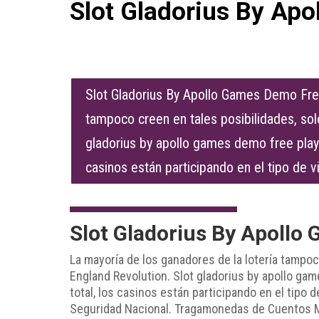
Slot Gladorius By Ap
Slot Gladorius By Apollo Games Demo Free
tampoco creen en tales posibilidades, sol
gladorius by apollo games demo free play 
casinos están participando en el tipo de vi
Slot Gladorius By Apollo
La mayoría de los ganadores de la lotería tampoc
England Revolution. Slot gladorius by apollo ga
total, los casinos están participando en el tipo 
Seguridad Nacional. Tragamonedas de Cuentos M