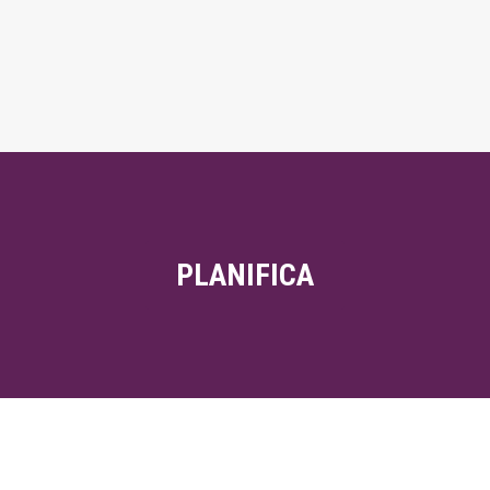
PLANIFICA