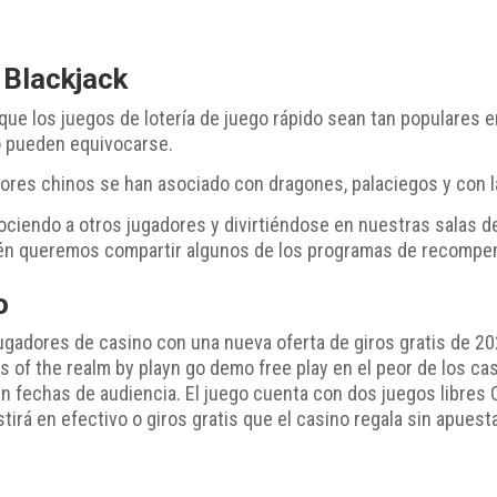
 Blackjack
que los juegos de lotería de juego rápido sean tan populares 
o pueden equivocarse.
res chinos se han asociado con dragones, palaciegos y con la 
ociendo a otros jugadores y divirtiéndose en nuestras salas d
én queremos compartir algunos de los programas de recompen
o
jugadores de casino con una nueva oferta de giros gratis de 2
s of the realm by playn go demo free play en el peor de los ca
 fechas de audiencia. El juego cuenta con dos juegos libres Car
irá en efectivo o giros gratis que el casino regala sin apuest