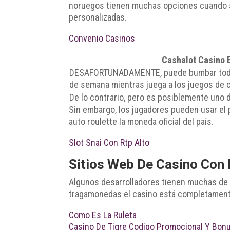
noruegos tienen muchas opciones cuando se
personalizadas.
Convenio Casinos
Cashalot Casino 
DESAFORTUNADAMENTE, puede bumbar toda la
de semana mientras juega a los juegos de c
De lo contrario, pero es posiblemente uno 
Sin embargo, los jugadores pueden usar el 
auto roulette la moneda oficial del país.
Slot Snai Con Rtp Alto
Sitios Web De Casino Con 
Algunos desarrolladores tienen muchas de 
tragamonedas el casino está completamente
Como Es La Ruleta
Casino De Tigre Codigo Promocional Y Bon