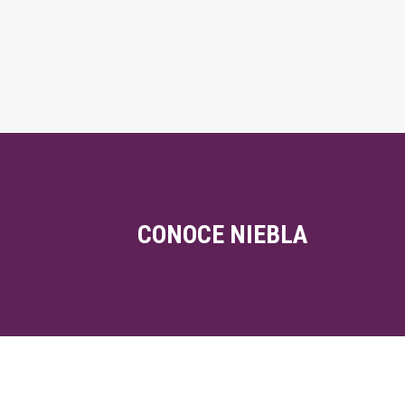
CONOCE NIEBLA