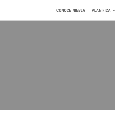
CONOCE NIEBLA
PLANIFICA