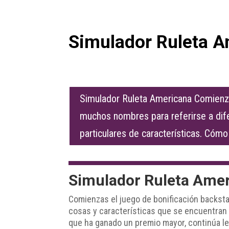
Simulador Ruleta 
Simulador Ruleta Americana Comienzas
muchos nombres para referirse a dife
particulares de características. Cóm
Simulador Ruleta Ame
Comienzas el juego de bonificación backsta
cosas y características que se encuentran 
que ha ganado un premio mayor, continúa l