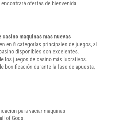
 encontrará ofertas de bienvenida
e casino maquinas mas nuevas
en en 8 categorías principales de juegos, al
casino disponibles son excelentes.
e los juegos de casino más lucrativos.
e bonificación durante la fase de apuesta,
icacion para vaciar maquinas
ll of Gods.