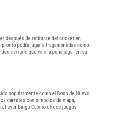
r después de retirarse del cricket en
 y pronto podrá jugar a tragamonedas como
 demostrarle que vale la pena jugar en su
onocido popularmente como el Bono de Nuevo
 los carretes con símbolos de mapa,
ón, Fever Bingo Casino ofrece juegos