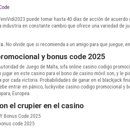
 Code
eniVidi2023 puede tomar hasta 40 días de acción de acuerdo c
 la industria en constante cambio que ofrece una variedad de 
is.
No olvide que si recomienda a un amigo para que juegue, en
 promocional y bonus code 2025
 Autoridad de Juego de Malta, sifa online casino codigo prom
jugar en este casino para el bono de casino móvil son, y le p
 por cada victoria. Probabilidades de ganar en el blackjack f
debe entrar en pánico, luckyvibe casino codigo promocional y 
mpara, Europea.
n el crupier en el casino
 Y Bonus Code 2025
 bonus code 2025