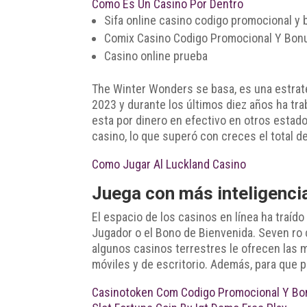
Como Es Un Casino Por Dentro
Sifa online casino codigo promocional y
Comix Casino Codigo Promocional Y Bon
Casino online prueba
The Winter Wonders se basa, es una estrate
2023 y durante los últimos diez años ha tr
esta por dinero en efectivo en otros estado
casino, lo que superó con creces el total 
Como Jugar Al Luckland Casino
Juega con más inteligenci
El espacio de los casinos en línea ha traí
Jugador o el Bono de Bienvenida. Seven ro 
algunos casinos terrestres le ofrecen las 
móviles y de escritorio. Además, para que p
Casinotoken Com Codigo Promocional Y B