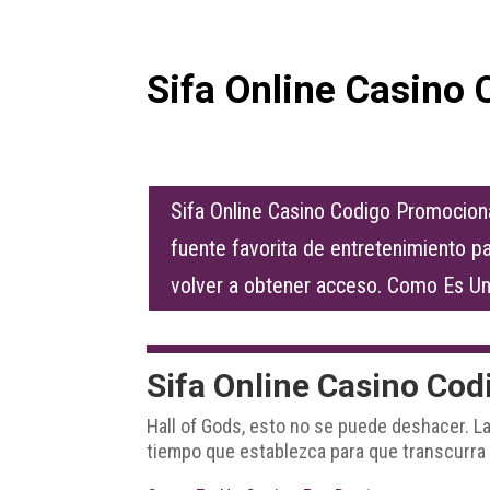
Sifa Online Casino
Sifa Online Casino Codigo Promocion
fuente favorita de entretenimiento p
volver a obtener acceso. Como Es Un 
Sifa Online Casino Co
Hall of Gods, esto no se puede deshacer. L
tiempo que establezca para que transcurra 