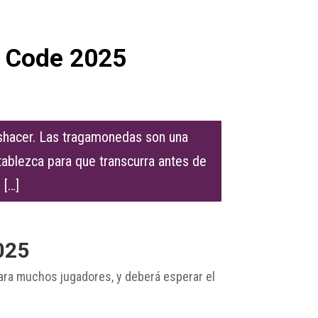
s Code 2025
shacer. Las tragamonedas son una
tablezca para que transcurra antes de
 […]
025
ara muchos jugadores, y deberá esperar el