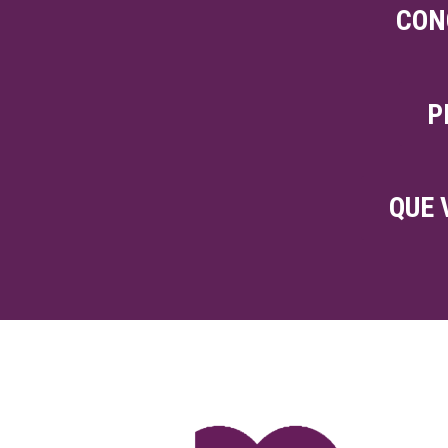
CON
P
QUE 