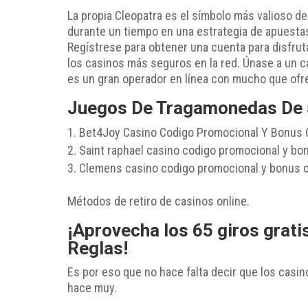
La propia Cleopatra es el símbolo más valioso d
durante un tiempo en una estrategia de apuestas
Regístrese para obtener una cuenta para disfrut
los casinos más seguros en la red. Únase a un ca
es un gran operador en línea con mucho que ofr
Juegos De Tragamonedas De 
Bet4Joy Casino Codigo Promocional Y Bonus
Saint raphael casino codigo promocional y b
Clemens casino codigo promocional y bonus 
Métodos de retiro de casinos online.
¡Aprovecha los 65 giros grati
Reglas!
Es por eso que no hace falta decir que los casi
hace muy.