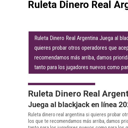
Ruleta Dinero Real Ar
Ruleta Dinero Real Argentina Juega al blac
quieres probar otros operadores que acep
recomendamos más arriba, damos prioridad
tanto para los jugadores nuevos como par
Ruleta Dinero Real Argen
Juega al blackjack en línea 2
Ruleta dinero real argentina si quieres probar 
los que te recomendamos más arriba, damos prior
tanto para los jugadores nuevos como para los 