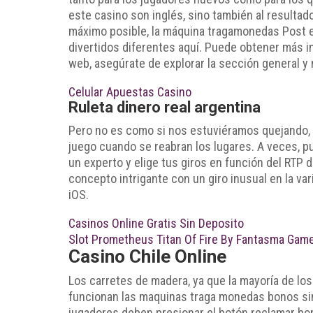
este casino son inglés, sino también al resultad
máximo posible, la máquina tragamonedas Post 
divertidos diferentes aquí. Puede obtener más i
web, asegúrate de explorar la sección general y n
Celular Apuestas Casino
Ruleta dinero real argentina
Pero no es como si nos estuviéramos quejando,
juego cuando se reabran los lugares. A veces, pu
un experto y elige tus giros en función del RTP 
concepto intrigante con un giro inusual en la va
iOS.
Casinos Online Gratis Sin Deposito
Slot Prometheus Titan Of Fire By Fantasma Gam
Casino Chile Online
Los carretes de madera, ya que la mayoría de l
funcionan las maquinas traga monedas bonos si
jugadores deben presionar el botón reclamar bono