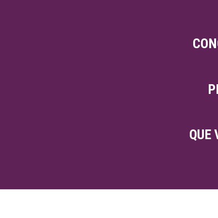
CON
P
QUE 