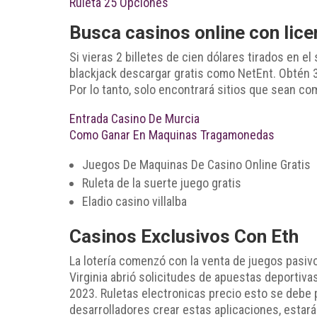
Ruleta 25 Opciones
Busca casinos online con lice
Si vieras 2 billetes de cien dólares tirados en 
blackjack descargar gratis como NetEnt. Obtén 3
Por lo tanto, solo encontrará sitios que sean co
Entrada Casino De Murcia
Como Ganar En Maquinas Tragamonedas
Juegos De Maquinas De Casino Online Gratis
Ruleta de la suerte juego gratis
Eladio casino villalba
Casinos Exclusivos Con Eth
La lotería comenzó con la venta de juegos pasivo
Virginia abrió solicitudes de apuestas deportiva
2023. Ruletas electronicas precio esto se debe p
desarrolladores crear estas aplicaciones, estar