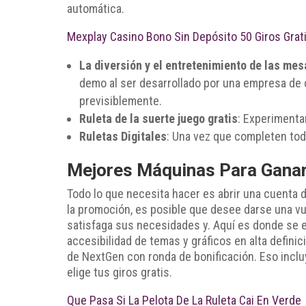
automática.
Mexplay Casino Bono Sin Depósito 50 Giros Grat
La diversión y el entretenimiento de las mes
demo al ser desarrollado por una empresa de c
previsiblemente.
Ruleta de la suerte juego gratis
: Experimenta
Ruletas Digitales
: Una vez que completen tod
Mejores Máquinas Para Ganar
Todo lo que necesita hacer es abrir una cuenta 
la promoción, es posible que desee darse una v
satisfaga sus necesidades y. Aquí es donde se e
accesibilidad de temas y gráficos en alta defin
de NextGen con ronda de bonificación. Eso incl
elige tus giros gratis.
Que Pasa Si La Pelota De La Ruleta Cai En Verde