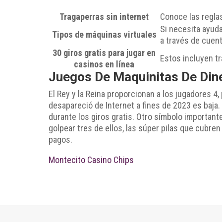
Tragaperras sin internet
Conoce las reglas
Si necesita ayud
Tipos de máquinas virtuales
a través de cuen
30 giros gratis para jugar en
Estos incluyen tr
casinos en línea
Juegos De Maquinitas De Di
El Rey y la Reina proporcionan a los jugadores 4,
desapareció de Internet a fines de 2023 es baja
durante los giros gratis. Otro símbolo important
golpear tres de ellos, las súper pilas que cubr
pagos.
Montecito Casino Chips