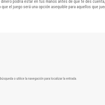
inero podría estar en tus manos antes de que te des cuenta, 
 que el juego será una opción asequible para aquellos que jue
búsqueda o utilice la navegación para localizar la entrada.