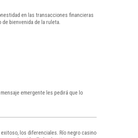
honestidad en las transacciones financieras
de bienvenida de la ruleta.
 mensaje emergente les pedirá que lo
exitoso, los diferenciales. Río negro casino