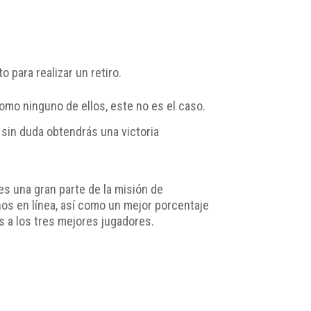
o para realizar un retiro.
omo ninguno de ellos, este no es el caso.
 sin duda obtendrás una victoria
s una gran parte de la misión de
os en línea, así como un mejor porcentaje
s a los tres mejores jugadores.