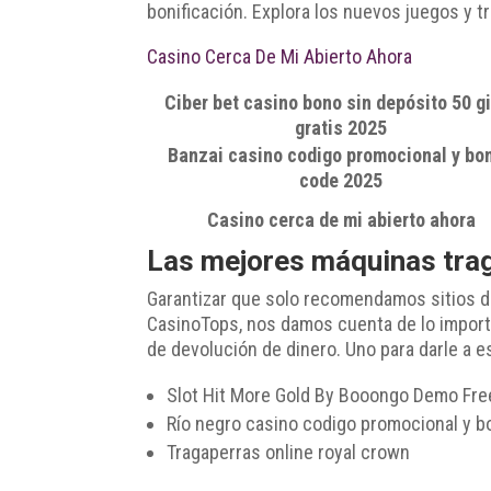
bonificación. Explora los nuevos juegos y 
Casino Cerca De Mi Abierto Ahora
Ciber bet casino bono sin depósito 50 g
gratis 2025
Banzai casino codigo promocional y bo
code 2025
Casino cerca de mi abierto ahora
Las mejores máquinas tra
Garantizar que solo recomendamos sitios de
CasinoTops, nos damos cuenta de lo importa
de devolución de dinero. Uno para darle a e
Slot Hit More Gold By Booongo Demo Fre
Río negro casino codigo promocional y 
Tragaperras online royal crown