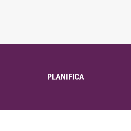
PLANIFICA