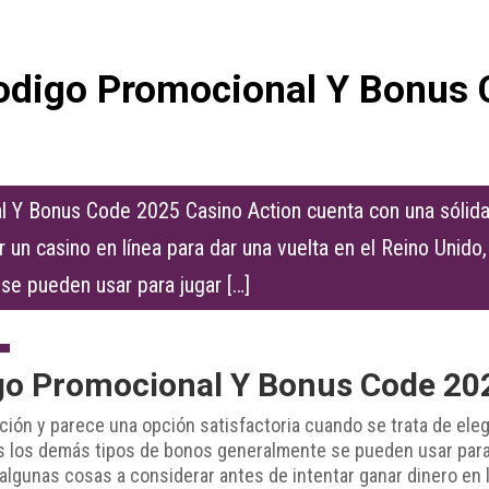
odigo Promocional Y Bonus
 Y Bonus Code 2025 Casino Action cuenta con una sólida
ir un casino en línea para dar una vuelta en el Reino Unido
e pueden usar para jugar […]
go Promocional Y Bonus Code 20
ión y parece una opción satisfactoria cuando se trata de elegi
os los demás tipos de bonos generalmente se pueden usar para
 algunas cosas a considerar antes de intentar ganar dinero en l