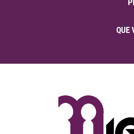
P
QUE 