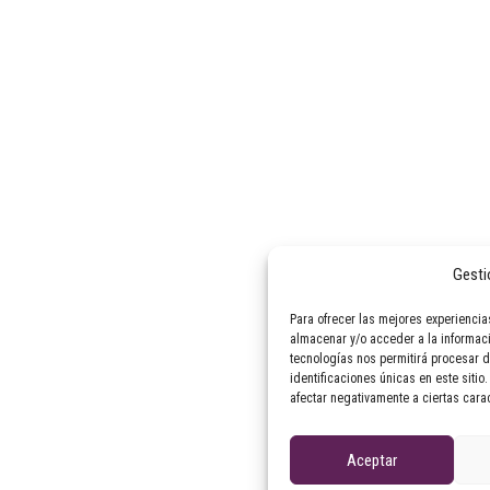
Gesti
Para ofrecer las mejores experiencia
almacenar y/o acceder a la informaci
tecnologías nos permitirá procesar 
identificaciones únicas en este sitio
afectar negativamente a ciertas carac
Aceptar