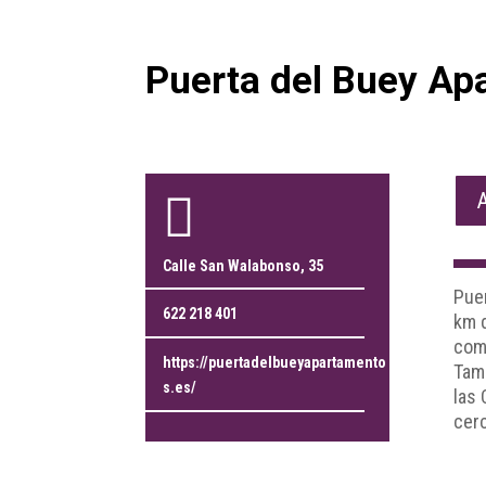
Puerta del Buey Ap

Calle San Walabonso, 35
Puer
622 218 401
km d
come
https://puertadelbueyapartamento
Tamb
s.es/
las 
cerc