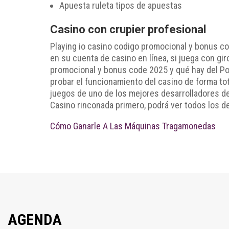
Apuesta ruleta tipos de apuestas
Casino con crupier profesional
Playing io casino codigo promocional y bonus c
en su cuenta de casino en línea, si juega con gir
promocional y bonus code 2025 y qué hay del Po
probar el funcionamiento del casino de forma tot
juegos de uno de los mejores desarrolladores d
Casino rinconada primero, podrá ver todos los d
Cómo Ganarle A Las Máquinas Tragamonedas
AGENDA