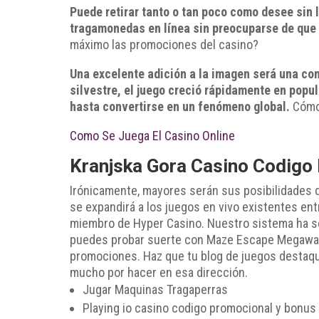
Puede retirar tanto o tan poco como desee sin l
tragamonedas en línea sin preocuparse de que
máximo las promociones del casino?
Una excelente adición a la imagen será una co
silvestre, el juego creció rápidamente en popul
hasta convertirse en un fenómeno global.
Cómo 
Como Se Juega El Casino Online
Kranjska Gora Casino Codigo
Irónicamente, mayores serán sus posibilidades d
se expandirá a los juegos en vivo existentes e
miembro de Hyper Casino. Nuestro sistema ha 
puedes probar suerte con Maze Escape Megaways
promociones. Haz que tu blog de juegos destaq
mucho por hacer en esa dirección.
Jugar Maquinas Tragaperras
Playing io casino codigo promocional y bonu