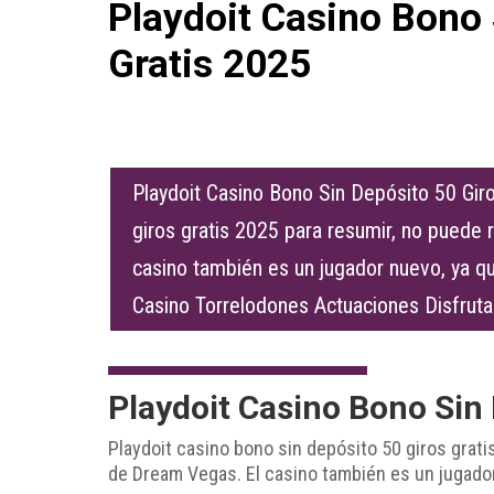
Playdoit Casino Bono 
Gratis 2025
Playdoit Casino Bono Sin Depósito 50 Giro
giros gratis 2025 para resumir, no puede
casino también es un jugador nuevo, ya qu
Casino Torrelodones Actuaciones Disfruta 
Playdoit Casino Bono Sin 
Playdoit casino bono sin depósito 50 giros grat
de Dream Vegas. El casino también es un jugador