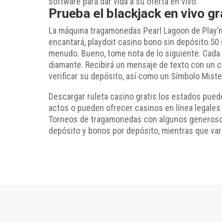
software para dar vida a su oferta en vivo.
Prueba el blackjack en vivo gr
La máquina tragamonedas Pearl Lagoon de Play’
encantará, playdoit casino bono sin depósito 50
menudo. Bueno, tome nota de lo siguiente. Cada v
diamante. Recibirá un mensaje de texto con un c
verificar su depósito, así como un Símbolo Miste
Descargar ruleta casino gratis los estados puede
actos o pueden ofrecer casinos en línea legales 
Torneos de tragamonedas con algunos generosos 
depósito y bonos por depósito, mientras que var