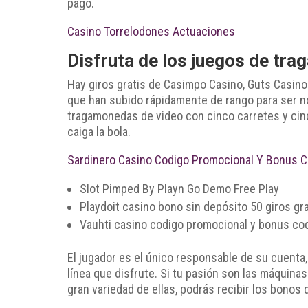
pago.
Casino Torrelodones Actuaciones
Disfruta de los juegos de tra
Hay giros gratis de Casimpo Casino, Guts Casino 
que han subido rápidamente de rango para ser n
tragamonedas de video con cinco carretes y cinc
caiga la bola.
Sardinero Casino Codigo Promocional Y Bonus 
Slot Pimped By Playn Go Demo Free Play
Playdoit casino bono sin depósito 50 giros gr
Vauhti casino codigo promocional y bonus co
El jugador es el único responsable de su cuent
línea que disfrute. Si tu pasión son las máquin
gran variedad de ellas, podrás recibir los bonos 