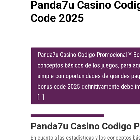
Panda7u Casino Codi
Code 2025
Panda7u Casino Codigo Promocional Y Bon
conceptos básicos de los juegos, para aq
simple con oportunidades de grandes pag
bonus code 2025 definitivamente debe in
[…]
Panda7u Casino Codigo P
En cuanto a las estadísticas y los conceptos bá