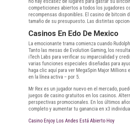
no hay escasez de lugares para gastar su Bitcoi
competiciones abiertos a todos los jugadores 
recompensas disponibles. El casino de bitcoin de
tamaño de su presupuesto. Las distintas opcione
Casinos En Edo De Mexico
La emocionante trama comienza cuando Rudolph sal
Tanto las mesas de Evolution Gaming, los resulta
iTech Labs para verificar su imparcialidad y cre
varias funciones especiales diseñadas para ayu
haga clic aquí para ver MegaSpin Major Millions
en la línea activa – por 5.
Mr Rex es un jugador nuevo en el mercado, puede 
juegos de casino gratuitos en los casinos. Alter
perspectivas promocionales. En los últimos años
completo y aumentar tu ganancia en x3 individu
Casino Enjoy Los Andes Está Abierto Hoy