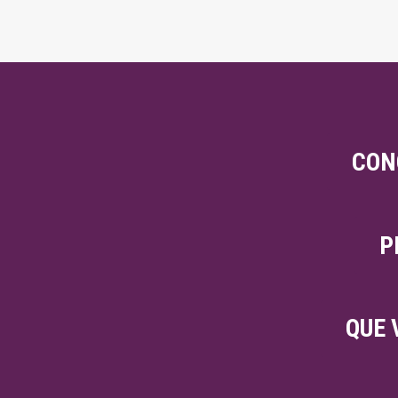
CON
P
QUE 