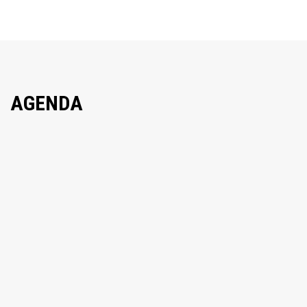
AGENDA