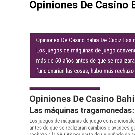
Opiniones De Casino 
Opiniones De Casino Bahia De Cadiz Las m
Los juegos de máquinas de juego convenc
más de 50 años antes de que se realizar
funcionarían las cosas, hubo más rechazo 
Opiniones De Casino Bahi
Las máquinas tragamonedas: u
Los juegos de máquinas de juego convencionale
antes de que se realizaran cambios o avances g
rechazo a la SB 688 por parte de un puñado de 