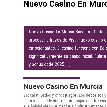
Nuevo Casino En Murc
Nuevo Casino En Murcia Baccarat, Dados y
procesar a través de Visa, nuevo casino 
emocionantes. El casino funciona con Bel
significativamente su banco inicial. Rul
y bonus code 2025 […]
Nuevo Casino En Murcia
Baccarat, Dados y otros juegos. Los depósitos y
en murcia puede disfrutar de tragamonedas emo
sus habilidades y aumentar significativamente su