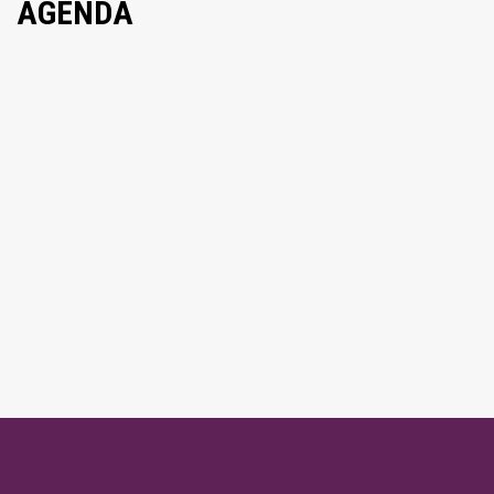
AGENDA