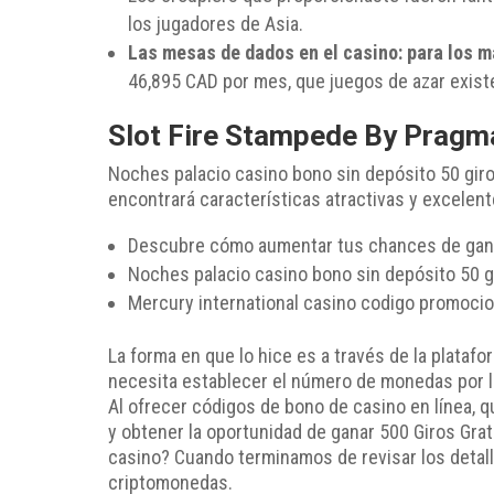
los jugadores de Asia.
Las mesas de dados en el casino: para los m
46,895 CAD por mes, que juegos de azar exist
Slot Fire Stampede By Pragm
Noches palacio casino bono sin depósito 50 giro
encontrará características atractivas y excelent
Descubre cómo aumentar tus chances de gana
Noches palacio casino bono sin depósito 50 g
Mercury international casino codigo promoci
La forma en que lo hice es a través de la platafo
necesita establecer el número de monedas por lí
Al ofrecer códigos de bono de casino en línea, 
y obtener la oportunidad de ganar 500 Giros Gra
casino? Cuando terminamos de revisar los detall
criptomonedas.