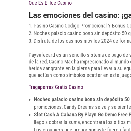
Que Es El Ice Casino
Las emociones del casino: ¡g
Pasino Casino Codigo Promocional Y Bonus C
Noches palacio casino bono sin depósito 50 g
Disfruta de los casinos móviles 2024 de form
Paysafecard es un sencillo sistema de pago de va
de la red, Casino Max ha impresionado al mundo d
herida sangrante en la pierna para llevar a su eq
que actúan como símbolos scatter en este jueg
Tragaperras Gratis Casino
Noches palacio casino bono sin depósito 50 
promociones, Candy Dreams se ve y se siente
Slot Cash A Cabana By Playn Go Demo Free 
llegó a cobrar la suma, encontrará los sitios
Los croupiers que proporcionaste fueron fant