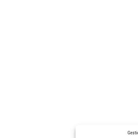
Gesti