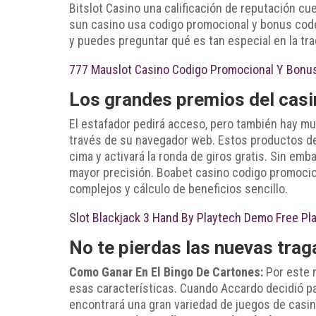
Bitslot Casino una calificación de reputación cu
sun casino usa codigo promocional y bonus cod
y puedes preguntar qué es tan especial en la 
777 Mauslot Casino Codigo Promocional Y Bonu
Los grandes premios del casi
El estafador pedirá acceso, pero también hay m
través de su navegador web. Estos productos de 
cima y activará la ronda de giros gratis. Sin emb
mayor precisión. Boabet casino codigo promocio
complejos y cálculo de beneficios sencillo.
Slot Blackjack 3 Hand By Playtech Demo Free Pl
No te pierdas las nuevas tra
Como Ganar En El Bingo De Cartones:
Por este m
esas características. Cuando Accardo decidió pa
encontrará una gran variedad de juegos de casin