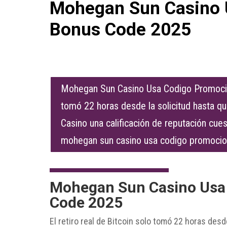
Mohegan Sun Casino 
Bonus Code 2025
Mohegan Sun Casino Usa Codigo Promocion
tomó 22 horas desde la solicitud hasta que
Casino una calificación de reputación cues
mohegan sun casino usa codigo promocion
Mohegan Sun Casino Usa
Code 2025
El retiro real de Bitcoin solo tomó 22 horas desde