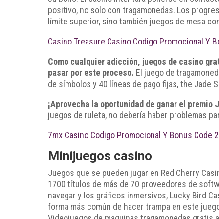
positivo, no solo con tragamonedas. Los progre
límite superior, sino también juegos de mesa com
Casino Treasure Casino Codigo Promocional Y 
Como cualquier adicción, juegos de casino gra
pasar por este proceso.
El juego de tragamoned
de símbolos y 40 líneas de pago fijas, the Jade S
¡Aprovecha la oportunidad de ganar el premio 
juegos de ruleta, no debería haber problemas pa
7mx Casino Codigo Promocional Y Bonus Code 
Minijuegos casino
Juegos que se pueden jugar en Red Cherry Casin
1700 títulos de más de 70 proveedores de softwa
navegar y los gráficos inmersivos, Lucky Bird C
forma más común de hacer trampa en este juego co
Videojuegos de maquinas tragamonedas gratis a