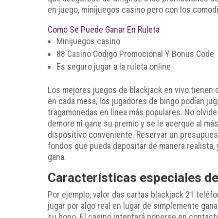
en juego, minijuegos casino pero con los comodi
Como Se Puede Ganar En Ruleta
Minijuegos casino
88 Casino Codigo Promocional Y Bonus Code
Es seguro jugar a la ruleta online
Los mejores juegos de blackjack en vivo tienen c
en cada mesa, los jugadores de bingo podían jug
tragamonedas en línea más populares. No olvide 
demore ni gane su premio y se le acerque al más a
dispositivo conveniente. Reservar un presupuest
fondos que pueda depositar de manera realista, y
gana.
Características especiales d
Por ejemplo, valor das cartas blackjack 21 telé
jugar por algo real en lugar de simplemente gana
su bono. El casino intentará ponerse en contact