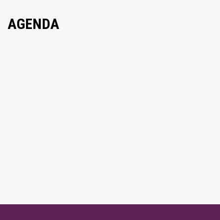
AGENDA