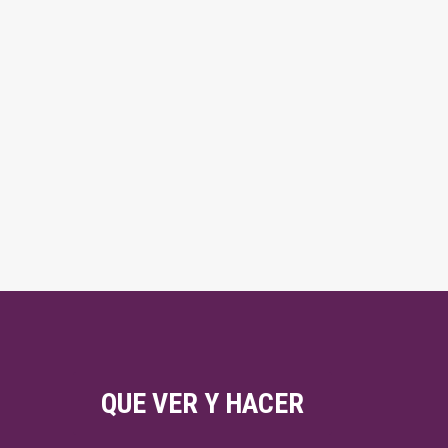
QUE VER Y HACER