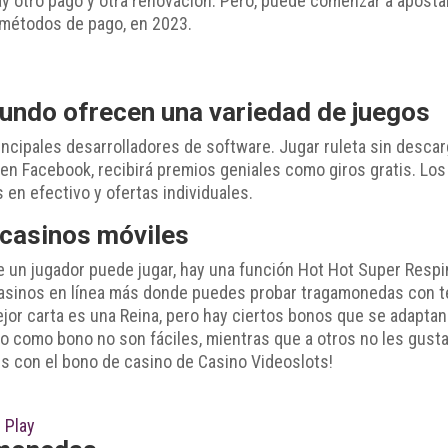
otro pago y otra renovación. Pero, puede comenzar a apostar 
 métodos de pago, en 2023.
undo ofrecen una variedad de juegos
rincipales desarrolladores de software. Jugar ruleta sin desc
 Facebook, recibirá premios geniales como giros gratis. Los j
 en efectivo y ofertas individuales.
 casinos móviles
 un jugador puede jugar, hay una función Hot Hot Super Resp
sinos en línea más donde puedes probar tragamonedas con t
jor carta es una Reina, pero hay ciertos bonos que se adaptan
o como bono no son fáciles, mientras que a otros no les gusta
atis con el bono de casino de Casino Videoslots!
 Play