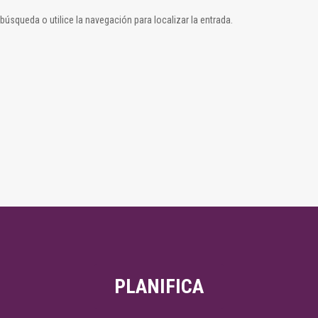
búsqueda o utilice la navegación para localizar la entrada.
PLANIFICA