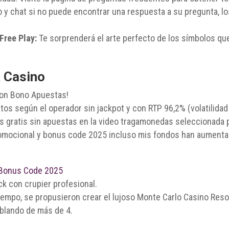
co y chat si no puede encontrar una respuesta a su pregunta, l
Free Play:
Te sorprenderá el arte perfecto de los símbolos qu
 Casino
con Bono Apuestas!
tos según el operador sin jackpot y con RTP 96,2% (volatilida
 gratis sin apuestas en la video tragamonedas seleccionada po
omocional y bonus code 2025 incluso mis fondos han aumentad
 Bonus Code 2025
k con crupier profesional.
tiempo, se propusieron crear el lujoso Monte Carlo Casino Res
blando de más de 4.