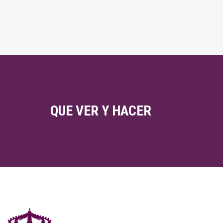
QUE VER Y HACER