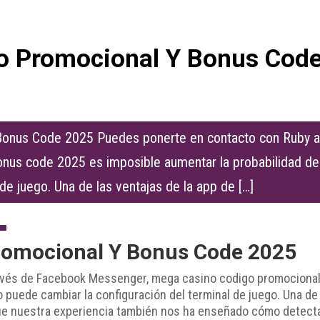
o Promocional Y Bonus Cod
Bonus Code 2025 Puedes ponerte en contacto con Ruby 
nus code 2025 es imposible aumentar la probabilidad de
 de juego. Una de las ventajas de la app de […]
romocional Y Bonus Code 2025
avés de Facebook Messenger, mega casino codigo promocional
no puede cambiar la configuración del terminal de juego. Una d
 que nuestra experiencia también nos ha enseñado cómo detect