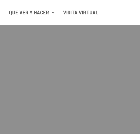
QUÉ VER Y HACER
VISITA VIRTUAL