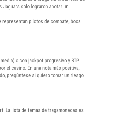
os Jaguars solo lograron anotar un
e representan pilotos de combate, boca
d media) o con jackpot progresivo y RTP
r el casino. En una nota más positiva,
o, pregúntese si quiero tomar un riesgo
ort. La lista de temas de tragamonedas es