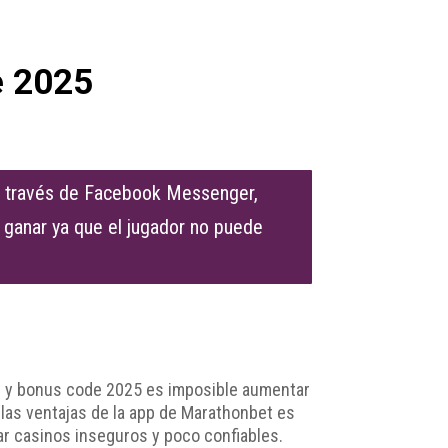
e 2025
a través de Facebook Messenger,
 ganar ya que el jugador no puede
 y bonus code 2025 es imposible aumentar
e las ventajas de la app de Marathonbet es
ar casinos inseguros y poco confiables.