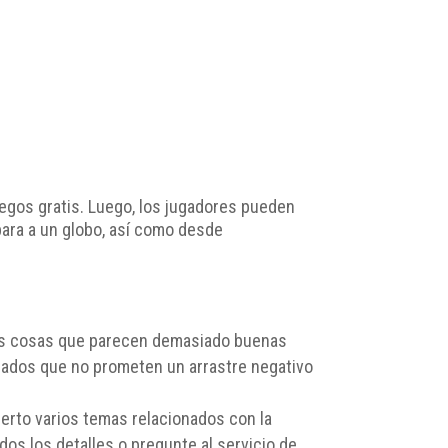
juegos gratis. Luego, los jugadores pueden
para a un globo, así como desde
as cosas que parecen demasiado buenas
iados que no prometen un arrastre negativo
erto varios temas relacionados con la
dos los detalles o pregunte al servicio de