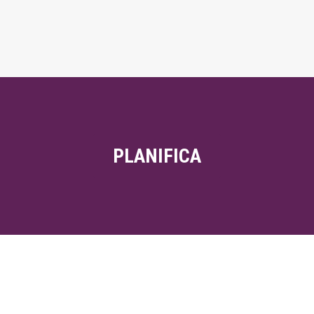
PLANIFICA