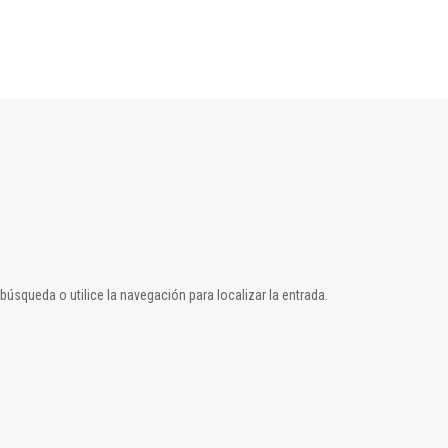
búsqueda o utilice la navegación para localizar la entrada.