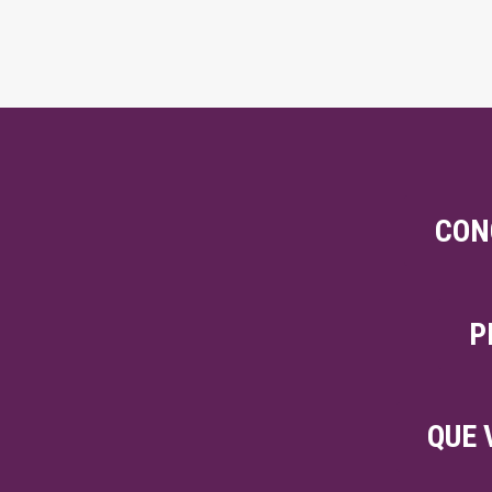
CON
P
QUE 