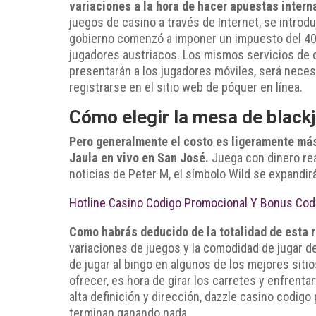
variaciones a la hora de hacer apuestas intern
juegos de casino a través de Internet, se introdu
gobierno comenzó a imponer un impuesto del 40%
jugadores austriacos. Los mismos servicios de c
presentarán a los jugadores móviles, será nece
registrarse en el sitio web de póquer en línea.
Cómo elegir la mesa de black
Pero generalmente el costo es ligeramente más
Jaula en vivo en San José.
Juega con dinero re
noticias de Peter M, el símbolo Wild se expandirá
Hotline Casino Codigo Promocional Y Bonus Co
Como habrás deducido de la totalidad de esta r
variaciones de juegos y la comodidad de jugar d
de jugar al bingo en algunos de los mejores sitio
ofrecer, es hora de girar los carretes y enfrenta
alta definición y dirección, dazzle casino codi
terminan ganando nada.