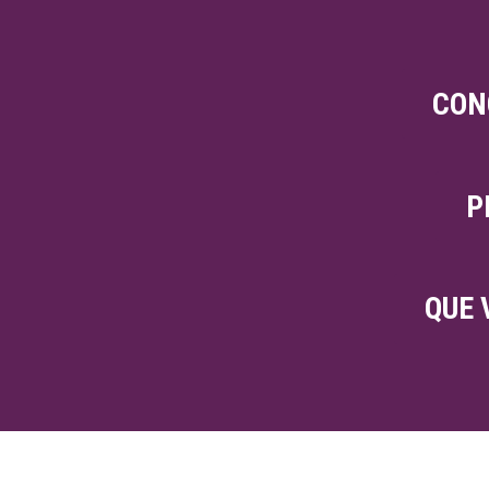
CON
P
QUE 