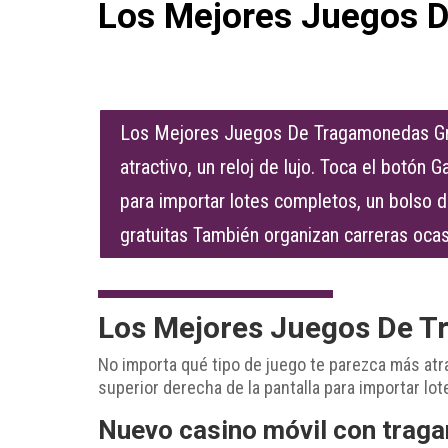
Los Mejores Juegos 
Los Mejores Juegos De Tragamonedas Gra
atractivo, un reloj de lujo. Toca el botón 
para importar lotes completos, un bolso
gratuitas También organizan carreras ocas
Los Mejores Juegos De T
No importa qué tipo de juego te parezca más atrac
superior derecha de la pantalla para importar lo
Nuevo casino móvil con trag