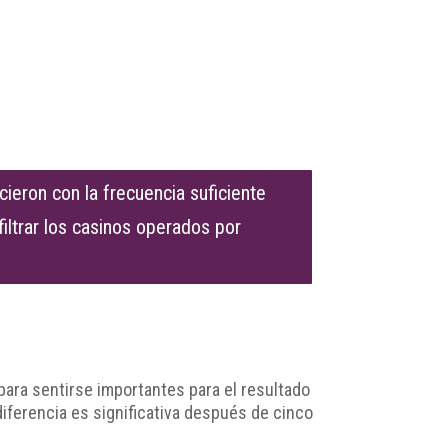
cieron con la frecuencia suficiente
filtrar los casinos operados por
 para sentirse importantes para el resultado
diferencia es significativa después de cinco