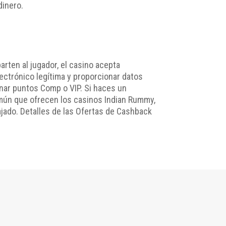
dinero.
rten al jugador, el casino acepta
ectrónico legítima y proporcionar datos
nar puntos Comp o VIP. Si haces un
común que ofrecen los casinos Indian Rummy,
jado. Detalles de las Ofertas de Cashback