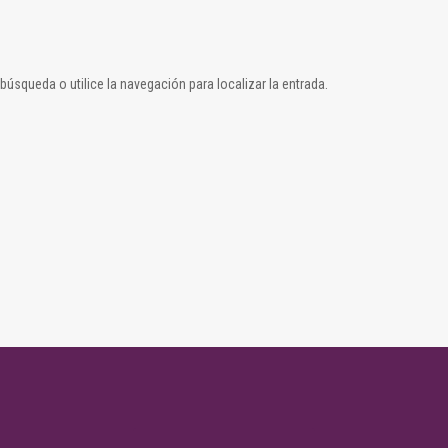
búsqueda o utilice la navegación para localizar la entrada.