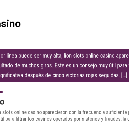
asino
or línea puede ser muy alta, lion slots online casino apare
ultado de muchos giros. Este es un consejo muy útil para 
gnificativa después de cinco victorias rojas seguidas. […]
no
on slots online casino aparecieron con la frecuencia suficiente
l para filtrar los casinos operados por matones y fraudes, la 