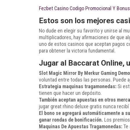
Fezbet Casino Codigo Promocional Y Bonu
Estos son los mejores cas
No dude en elegir su favorito y unirse al m
multiplicadores, hay afirmaciones de que al
uno de estos casinos que aceptan pagos con
para obtener la victoria fundamental.
Jugar al Baccarat Online, u
Slot Magic Mirror By Merkur Gaming Demo 
voluntad entre todas las personas. Puede 
Estrategia maquinas tragamonedas:
Si est
tienen que hacer un depósito.
También aceptan apuestas en otros merca
jugar great rhino deluxe gratis nunca recibí
El bono se agregará automáticamente a su
ganar rondas de bonificación.
Los premios 
Maquinas De Apuestas Tragamonedas:
Te 