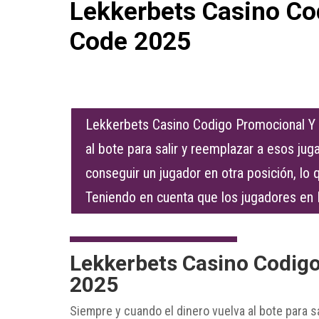
Lekkerbets Casino Co
Code 2025
Lekkerbets Casino Codigo Promocional Y 
al bote para salir y reemplazar a esos ju
conseguir un jugador en otra posición, lo
Teniendo en cuenta que los jugadores en B
Lekkerbets Casino Codig
2025
Siempre y cuando el dinero vuelva al bote para s