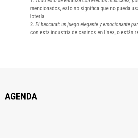
Todo esto se enfatiza con efectos musicales, po
mencionados, esto no significa que no pueda us
lotería.
El baccarat: un juego elegante y emocionante par
con esta industria de casinos en línea, o están 
AGENDA