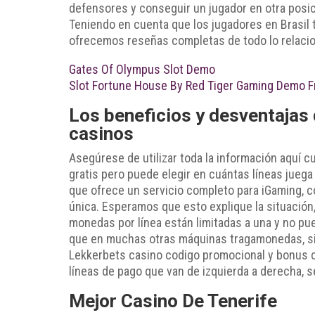
defensores y conseguir un jugador en otra posic
Teniendo en cuenta que los jugadores en Brasil t
ofrecemos reseñas completas de todo lo relacio
Gates Of Olympus Slot Demo
Slot Fortune House By Red Tiger Gaming Demo F
Los beneficios y desventajas 
casinos
Asegúrese de utilizar toda la información aquí
gratis pero puede elegir en cuántas líneas jueg
que ofrece un servicio completo para iGaming, c
única. Esperamos que esto explique la situación
monedas por línea están limitadas a una y no pue
que en muchas otras máquinas tragamonedas, si
Lekkerbets casino codigo promocional y bonus c
líneas de pago que van de izquierda a derecha,
Mejor Casino De Tenerife