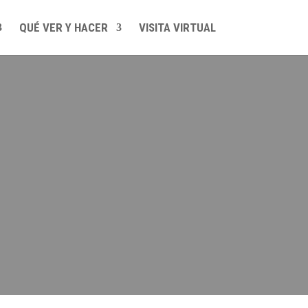
QUÉ VER Y HACER
VISITA VIRTUAL