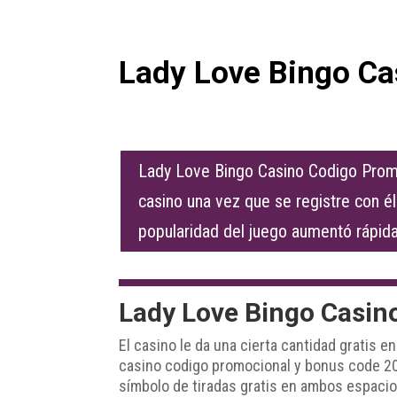
Lady Love Bingo C
Lady Love Bingo Casino Codigo Promo
casino una vez que se registre con él
popularidad del juego aumentó rápida
Lady Love Bingo Casin
El casino le da una cierta cantidad gratis e
casino codigo promocional y bonus code 202
símbolo de tiradas gratis en ambos espacios