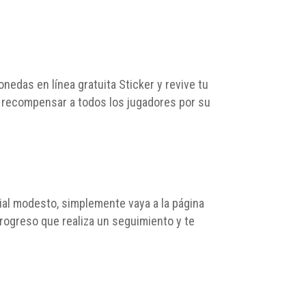
nedas en línea gratuita Sticker y revive tu
 recompensar a todos los jugadores por su
cial modesto, simplemente vaya a la página
progreso que realiza un seguimiento y te