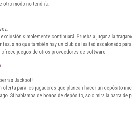
e otro modo no tendría.
vez.
 exclusión simplemente continuará. Prueba a jugar a la tragamo
es, sino que también hay un club de lealtad escalonado para
n ofrece juegos de otros proveedores de software.
s
aperras Jackpot!
n oferta para los jugadores que planean hacer un depósito ini
ago. Si hablamos de bonos de depósito, solo mira la barra de 