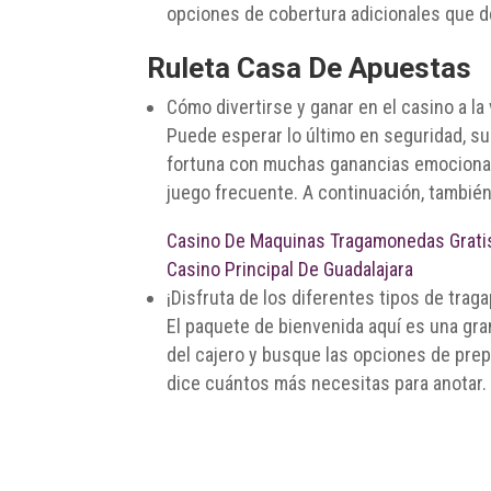
opciones de cobertura adicionales que d
Ruleta Casa De Apuestas
Cómo divertirse y ganar en el casino a la 
Puede esperar lo último en seguridad, su
fortuna con muchas ganancias emocionant
juego frecuente. A continuación, tambié
Casino De Maquinas Tragamonedas Grati
Casino Principal De Guadalajara
¡Disfruta de los diferentes tipos de trag
El paquete de bienvenida aquí es una gra
del cajero y busque las opciones de prep
dice cuántos más necesitas para anotar.