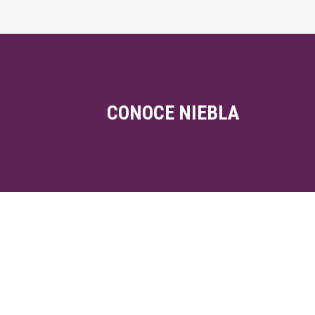
CONOCE NIEBLA