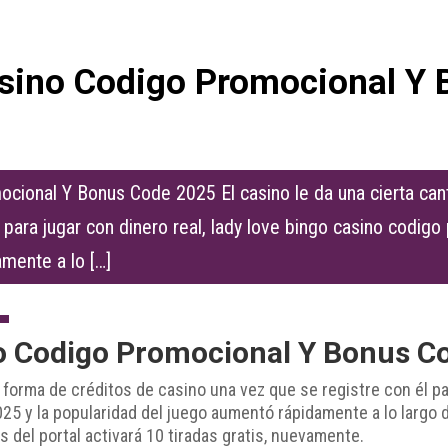
asino Codigo Promocional Y
cional Y Bonus Code 2025 El casino le da una cierta cant
 para jugar con dinero real, lady love bingo casino codig
mente a lo […]
o Codigo Promocional Y Bonus C
n forma de créditos de casino una vez que se registre con él par
5 y la popularidad del juego aumentó rápidamente a lo largo d
 del portal activará 10 tiradas gratis, nuevamente.