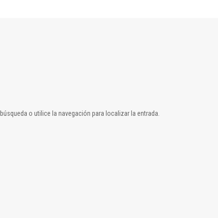
búsqueda o utilice la navegación para localizar la entrada.