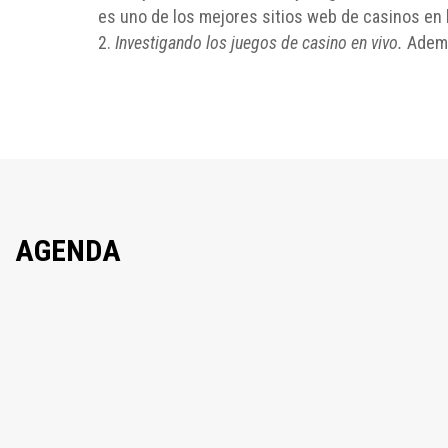
es uno de los mejores sitios web de casinos en l
Investigando los juegos de casino en vivo.
Ademá
AGENDA