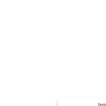
Gesti