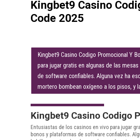
Kingbet9 Casino Codi
Code 2025
Kingbet9 Casino Codigo Promocional Y Bo
para jugar gratis en algunas de las mesas
de software confiables. Alguna vez ha escu
mortero bombean oxígeno a los pisos, y la
Kingbet9 Casino Codigo 
Entusiastas de los casinos en vivo para jugar gr
bonos y plataformas de software confiables. Alg