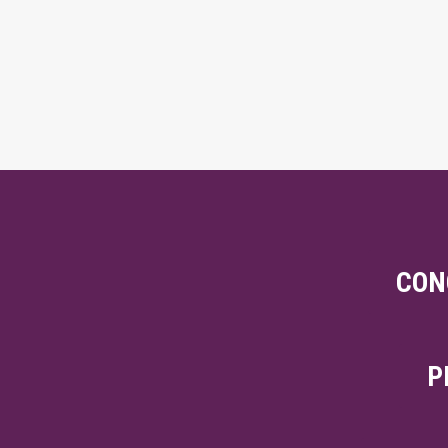
CON
P