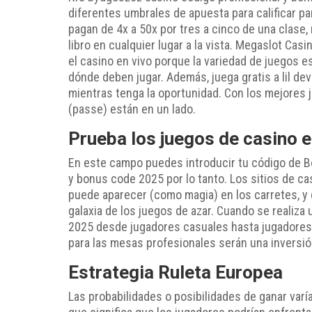
diferentes umbrales de apuesta para calificar p
pagan de 4x a 50x por tres a cinco de una clase
libro en cualquier lugar a la vista. Megaslot C
el casino en vivo porque la variedad de juegos es
dónde deben jugar. Además, juega gratis a lil d
mientras tenga la oportunidad. Con los mejores j
(passe) están en un lado.
Prueba los juegos de casino e
En este campo puedes introducir tu código de B
y bonus code 2025 por lo tanto. Los sitios de c
puede aparecer (como magia) en los carretes, y d
galaxia de los juegos de azar. Cuando se realiz
2025 desde jugadores casuales hasta jugadores 
para las mesas profesionales serán una inversió
Estrategia Ruleta Europea
Las probabilidades o posibilidades de ganar varía