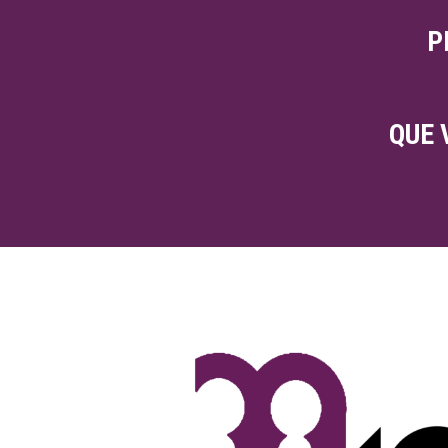
P
QUE 