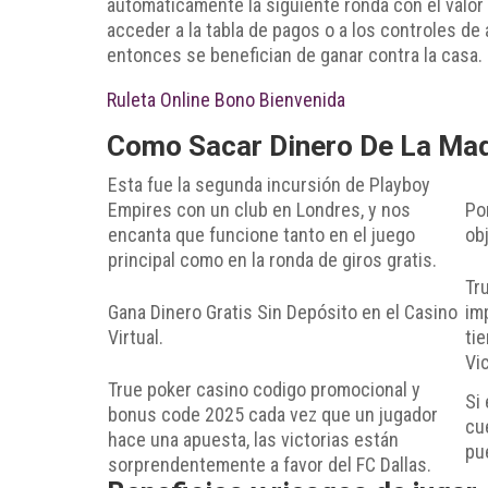
automáticamente la siguiente ronda con el valor
acceder a la tabla de pagos o a los controles de
entonces se benefician de ganar contra la casa.
Ruleta Online Bono Bienvenida
Como Sacar Dinero De La Ma
Esta fue la segunda incursión de Playboy
Empires con un club en Londres, y nos
Po
encanta que funcione tanto en el juego
ob
principal como en la ronda de giros gratis.
Tr
Gana Dinero Gratis Sin Depósito en el Casino
im
Virtual.
ti
Vi
True poker casino codigo promocional y
Si
bonus code 2025 cada vez que un jugador
cu
hace una apuesta, las victorias están
pu
sorprendentemente a favor del FC Dallas.