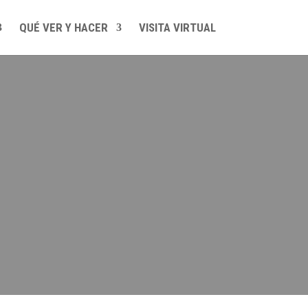
QUÉ VER Y HACER
VISITA VIRTUAL