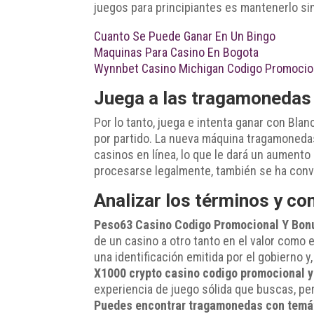
juegos para principiantes es mantenerlo sim
Cuanto Se Puede Ganar En Un Bingo
Maquinas Para Casino En Bogota
Wynnbet Casino Michigan Codigo Promocio
Juega a las tragamonedas e
Por lo tanto, juega e intenta ganar con Bla
por partido. La nueva máquina tragamonedas
casinos en línea, lo que le dará un aument
procesarse legalmente, también se ha conv
Analizar los términos y co
Peso63 Casino Codigo Promocional Y Bon
de un casino a otro tanto en el valor como 
una identificación emitida por el gobierno y
X1000 crypto casino codigo promocional y
experiencia de juego sólida que buscas, per
Puedes encontrar tragamonedas con temáti